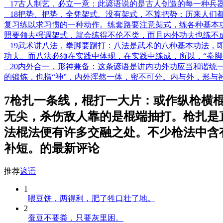
17古人制艺，必立一意：此谚语说的是古人创造的每一种兵
18把势、把势，全凭架式。没有架式，不算把势：历来人们
复习练以求习惯的一种动作。练套路要注意架式，练各种基本
照要领去强调架式，就会练得不伦不类，而且内外功夫也练不
19武术讲八法，拳脚要踢打：八法是武术的八种基本功法，
功夫。而八法必须在实践中体现，在实践中练成，所以，“拳脚
20内外合一，形神兼备：这条谚语是讲内功外功应当和谐统
的锻炼，也指“神”，内外浑然一体，密不可分。内与外，形与
7枪扎一条线，棍打一大片：或作纵枪横
无尖，杀伤敌人靠的是棍端抽打。枪扎是
法棍法便有许多交融之处。不少枪法中含
补短。的最新评论
推荐
谚语
1
喂豆饼，两得利，肥了牲口壮了地。
2
蚕豆不要粪，只要灰里困。