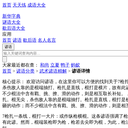
首页
天天练
成语大全
新华字典
谜语大全
歇后语大全
应用
首页
谚语
歇后语
名人名言
大家最近都在查：
和尚
立夏
鸭子
蚂蚁
首页
>
谚语分类
>
武术谚语精解
>
谚语详情
核心提示：
欢迎访问谚语，在这里你可以方便的找到关于7枪
杀伤敌人靠的是棍端抽打。枪扎是直线，棍打是横片，故有此
不少棍法中含有戳、挑、撩、滑的动作，则是相互取长补短。
扎。棍无尖，杀伤敌人靠的是棍端抽打。枪扎是直线，棍打是
砸的动作；而不少棍法中含有戳、挑、撩、滑的动作，则是相
7枪扎一条线，棍打一大片：或作纵枪横棍。这条谚语强调了
有此谚。然而，棍端装枪即为枪，枪若去尖即为棍，为此，枪