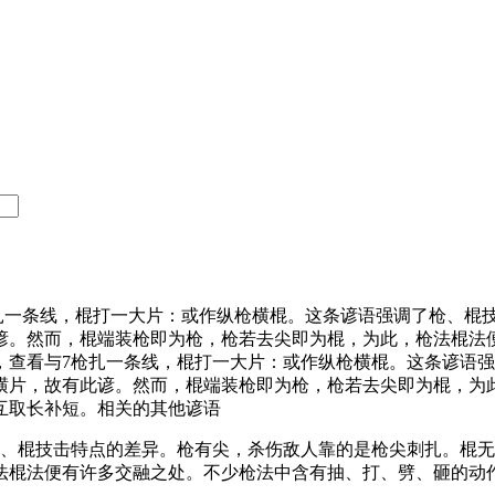
扎一条线，棍打一大片：或作纵枪横棍。这条谚语强调了枪、棍
谚。然而，棍端装枪即为枪，枪若去尖即为棍，为此，枪法棍法
，查看与7枪扎一条线，棍打一大片：或作纵枪横棍。这条谚语
横片，故有此谚。然而，棍端装枪即为枪，枪若去尖即为棍，为
互取长补短。相关的其他谚语
枪、棍技击特点的差异。枪有尖，杀伤敌人靠的是枪尖刺扎。棍
法棍法便有许多交融之处。不少枪法中含有抽、打、劈、砸的动