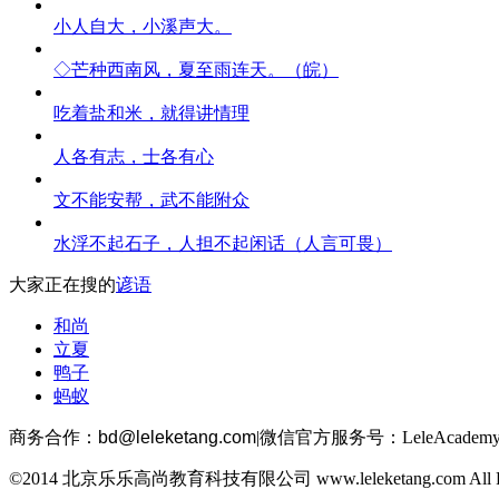
小人自大，小溪声大。
◇芒种西南风，夏至雨连天。（皖）
吃着盐和米，就得讲情理
人各有志，士各有心
文不能安帮，武不能附众
水浮不起石子，人担不起闲话（人言可畏）
大家正在搜的
谚语
和尚
立夏
鸭子
蚂蚁
商务合作：
bd@leleketang.com
|
微信官方服务号：LeleAcademy
©2014 北京乐乐高尚教育科技有限公司 www.leleketang.com All Righ