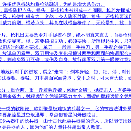
，许多优秀棍法均将枪法融进，为的是增大杀伤力。
，需提防棍点头。摇头，是指枪尖被抖成一个圆圈。枪若发挥威
生风，枪便扎得有力、突然，令人防不胜防。摇头，还指枪要运
则威力倍增。棍若点头，其意在以棍当枪使了，无论是扎、挑、
一片。枪扎出去要想令对手捉摸不定，绝不能直来直去，而要枪
效也便显著。棍，若要招招见功，必须要快，所谓棍起生风，只
法演练时的基本要求。单刀，一般是一手持刀，另一手配合持刀
，故说单刀看手。双刀用法及变化是通过两手和两腿的协调配合
灵，则难免双刀互碰，或伤及自身。故行家看双刀第一眼便注意
索地躲闪对手的进攻，谓之“走青”；剑本身轻、短、细、薄，对
刀法要狠、要猛。刀本身面宽而背厚，交手之时，可大劈大砍，硬
六分，重六两。重一斤着称斤镖，俗称“金镖”。抛掷击人，有扬
箭用来省力，射程远近全凭弹簧弹力大小，而镖的掷程远近全凭
鞭一类的软刚鞭。软刚鞭是极难练的兵器之一。它的技击法讲究
拳要象流星过空般迅即，拳点似繁星闪烁般眩目。
表冷兵器中的长兵器，由于古代此类兵器重的惊人，所以能使用
这类兵器的人，因为他们的力量往往超出常人数倍。