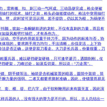
力，需将搬、扣、刺三动一气呵成。三动迅捷完成，枪尖便被
用抽打的招术。抽打之前，枪头必做摇摆动作。枪法中突用抽打
抽、劈，此时皆可灵活运用。若不提防，仍以其为棍，为祸便不
杆抖颤，犹如一条蜿蜒前进的龙蛇，不仅有直刺的力量，而且有
有如旋风般劈打抽拦，才有杀伤力。
手运动。空手的作用甚至重于持刀手。因为动作的标准与否，协
来体现的，要求两手用力均匀，手法清晰，步伐灵活，上下协
步法是否正确，这便是双刀看走。大刀是长兵器，份量很重，刀
付粗重兵器，难以硬挡硬架硬格，只可逢坚避刃，遇隙削刚，仗
挡硬架，刀峰过处，如滚瓜切菜。所以说：“刀走黑”。
手镖、阴手镖等法。袖箭是含机械装置的暗器，圆筒中装箭，筒
手腕力量的强弱。二者又都要求掷射准确，因此，使镖显而易见
劈、套、横、提、拦六字，由于软刚鞭用起来有圆无直，因此演
这样兵器的人，没有强大的膂力是不行的。所以，古人总结出一