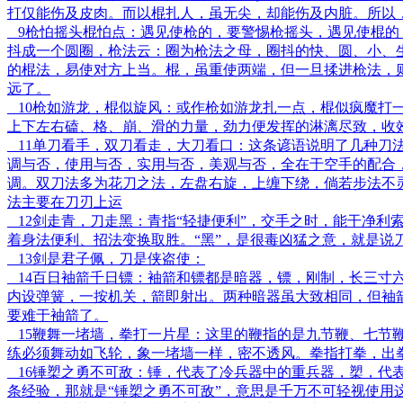
打仅能伤及皮肉。而以棍扎人，虽无尖，却能伤及内脏。所以
9枪怕摇头棍怕点：遇见使枪的，要警惕枪摇头，遇见使棍的
抖成一个圆圈，枪法云：圈为枪法之母，圈抖的快、圆、小、
的棍法，易使对方上当。棍，虽重使两端，但一旦揉进枪法，
远了。
10枪如游龙，棍似旋风：或作枪如游龙扎一点，棍似疯魔打
上下左右磕、格、崩、滑的力量，劲力便发挥的淋漓尽致，收
11单刀看手，双刀看走，大刀看口：这条谚语说明了几种刀
调与否，使用与否，实用与否，美观与否，全在于空手的配合
调。双刀法多为花刀之法，左盘右旋，上缠下绕，倘若步法不
法主要在刀刃上运
12剑走青，刀走黑：青指“轻捷便利”，交手之时，能干净利
着身法便利、招法变换取胜。“黑”，是很毒凶猛之意，就是说
13剑是君子佩，刀是侠盗使：
14百日袖箭千日镖：袖箭和镖都是暗器，镖，刚制，长三寸
内设弹簧，一按机关，箭即射出。两种暗器虽大致相同，但袖
要难于袖箭了。
15鞭舞一堵墙，拳打一片星：这里的鞭指的是九节鞭、七节
练必须舞动如飞轮，象一堵墙一样，密不透风。拳指打拳，出
16锤槊之勇不可敌：锤，代表了冷兵器中的重兵器，槊，代
条经验，那就是“锤槊之勇不可敌”，意思是千万不可轻视使用