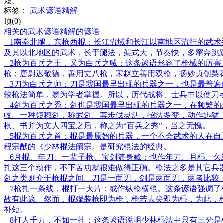
短。
标签：
武术谚语精解
顶(0)
相关的武术谚语精解的谚语
1南拳北腿，东枪西棍：长江流域和长江以南地区流行的武术
及其以北地区的武术，长于腿法，架式大，节奏快，多窜奔跳
2枪为百兵之王，又为白兵之贼：这条谚语形容了枪械的厉害
枪；唐尉迟敬德，善用丈八枪，宋赵立善用双枪，扬妙贞创梨花
3刀为白兵之帅：刀是我国最早出现的兵器之一，也是最普遍
较枪法简单，易为学者掌握。所以，历代战将、士兵中以使刀
4剑为百兵之秀：剑也是我国最早出现的兵器之一，在频繁的
收。一种短穗剑，称武剑。其步伐灵活，招法多变，动作迅猛
棋、书并为文人四宝之后，称之为“百兵之秀”，当之无愧。
5棍为百兵之首：棍是最原始的兵器，一个不会武术的人在自
程宗猷的《少林棍法阐宗。是研究棍法的经典。
6月棍、年刀、一辈子枪、宝剑随身藏：也作年刀、月棍、久
扎这三个动作，不下苦功就很难做得正确。枪法之多是其它兵
剑之类则介于枪棍之间。刀是一面刃，剑是两面刃，两者比较
7枪扎一条线，棍打一大片：或作纵枪横棍。这条谚语强调了
故有此谚。然而，棍端装枪即为枪，枪若去尖即为棍，为此，
补短。
8打人千万，不如一扎：这条谚语说明少林棍法中只有三分是