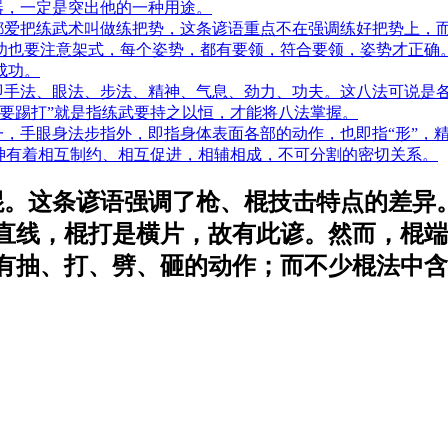
器，一定是突出他的一种用途。
都爱把练武术叫做练把势，这条谚语重点不在强调练好把势上，
功也要注意架式，每个姿势，都有要领，符合要领，姿势才正确
成功。
即手法、眼法、步法、精神、气息、劲力、功夫。这八法可说是
要踢打”就是指练武要持之以恒，才能将八法掌握。
一，手眼身法步指外，即指身体表面各部的动作，也即指“形”，
神有着相互制约、相互促进，相辅相成，不可分割的密切关系。
棍。这条谚语强调了枪、棍技击特点的差异
直线，棍打是横片，故有此谚。然而，棍端
有抽、打、劈、砸的动作；而不少棍法中含