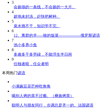
3
会扬场的一条线，不会扬的一大片。
4
趁地未封冻，赶快把树种。
5
泉水挑不干，知识学不完。
6
12。离群的羊-----狼的饭菜------------------俄罗斯谚语
7
池小多养小鱼
8
多难多干多劳碌，不能浮生半日闲
9
任独者暗，任众者明
本周热门
谚语
小满豌豆花芒种吃角角
喝别人烤的茶不过瘾。（彝族烤茶）
聪明人与朋友同行，步调总是齐一的。法国谚语