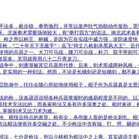
手法多，桩步稳，拳势激烈，并常以发声吐气协助动作发劲，需要
跃。北派拳术需要场地较大，有“拳打四方”的说法。南北武术各
。枪之所以称王、称贼，是因为它在实战中威力强，攻防速度快，
枪，“二十年天下无敌手”；岳飞“持丈八枪刺杀黑风大王”。近
使用的兵器之一。大刀可马战，腰刀可步战，朴刀、双手带则可
者居多。关羽就善用八十二斤青龙刀。
战争中，剑逐渐被其它兵器所代替。后来，剑术形成两种风格，
，是实用的一种剑法。然而，不论是长穗剑还是短穗剑，都不象
卫防身中，往往会随心所欲地使用棍子，棍子作为兵器真是太普
练的枪，这条谚语说明各种兵器掌握时的难易程度是不同的。以
器技术无法比的，而各家枪法又各有许多深奥之处。相对来讲，
，掌握剑术又比刀术为难。
枪、棍技击特点的差异。枪有尖，杀伤敌人靠的是枪尖刺扎。棍
枪法棍法便有许多交融之处。不少枪法中含有抽、打、劈、砸的
棍法，七分是枪法，所以少林棍为棍法中之上乘。其实谚语主要