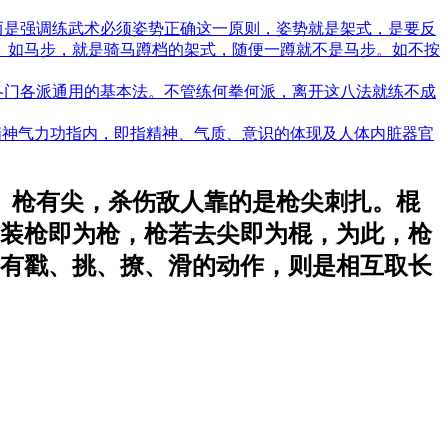
而是强调练武术必须姿势正确这一原则，姿势就是架式，是要反
。如马步，就是骑马蹲档的架式，随便一蹲就不是马步。如不按
各门各派通用的基本法。不管练何拳何派，离开这八法就练不成
精神气力功指内，即指精神、气质、意识的体现及人体内脏器官
。枪有尖，杀伤敌人靠的是枪尖刺扎。棍
装枪即为枪，枪若去尖即为棍，为此，枪
有戳、挑、撩、滑的动作，则是相互取长