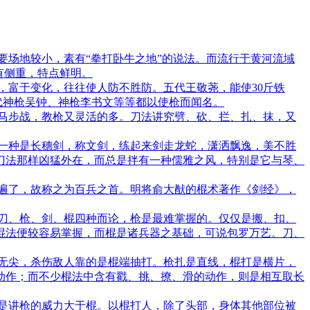
场地较小，素有“拳打卧牛之地”的说法。而流行于黄河流域
有侧重，特点鲜明。
富于变化，往往使人防不胜防。五代王敬荛，能使30斤铁
代神枪吴钟、神枪李书文等等都以使枪而闻名。
马步战，教枪又灵活的多。刀法讲究劈、砍、拦、扎、抹，又
一种是长穗剑，称文剑，练起来剑走龙蛇，潇洒飘逸，美不胜
刀法那样凶猛外在，而总是拌有一种儒雅之风，特别是它与琴、
遍了，故称之为百兵之首。明将俞大猷的棍术著作《剑经》，
刀、枪、剑、棍四种而论，枪是最难掌握的。仅仅是搬、扣、
棍法便较容易掌握，而棍是诸兵器之基础，可说包罗万艺。刀、
无尖，杀伤敌人靠的是棍端抽打。枪扎是直线，棍打是横片，
动作；而不少棍法中含有戳、挑、撩、滑的动作，则是相互取长
是讲枪的威力大于棍。以棍打人，除了头部，身体其他部位被