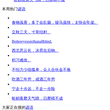
本周热门
谚语
食物虽香，多了会乱肠，骏马虽快，太快会坠崖。
立秋三天，寸草结籽。
Bettereyesorethanallblind.
西北恶云长，冰雹在后晌。
积习难改。
不怕力少咱孤单，众人合伙金不换
吃酒三年穷，戒酒三年穷
宁走十步远，不走一步险
蚯蚓夜爬天气晴，日爬晴不成
大家正在搜的
谚语