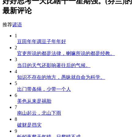
好好思考一天比瞎干一星期强。(芬兰)的
最新评论
推荐
谚语
1
豆田年年调豆子年年好
2
官吏所说的都是法律，喇嘛所说的都是经教。
3
当日的天气还影响著往后的气候。
4
知识不存在的地方，愚昧就自命为科学。
5
出门带条绳，少带一个人
6
美色从来是祸胎
7
南山起云，北山下雨
8
破财是挡灾
9
蚯蚓夜爬天气晴，日爬晴不成