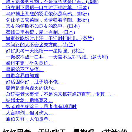
敌人送来的礼物，不是毒药就是巴首。(越南)
狼在剩下最后一口气时还想吃羊。(日本)
乌鸦插上孔雀的羽毛依然是乌鸦。(非洲)
勿让羊去管菜园，莫请狼看羊圈。(欧洲)
恶友的笑脸不如良友的怒容。(日本)
蜜蜂口里有蜜，尾上有刺。(日本)
懒家伙吃饭时出汗，干活时打吨儿。(芬兰)
常问路的人不会迷失方向。(芬兰)
好好思考一天比瞎干一星期强。(芬兰)
一锹挖不成一口井，一天盖不成罗马城。(意大利)
举棋不定，坐失良机。
皇冠治不了头痛。
自欺容易自知难
好话固然好，肚子填不饱。
赌博是走向毁灭的快乐。
总统要管大事情，不是选来抓苍蝇迈百艺，专其一。
结婚太急，后悔莫及。
智者难免糊涂日，愚者也有聪明时
人言非剑，但可伤人。
雁伯失群，人伯孤单。