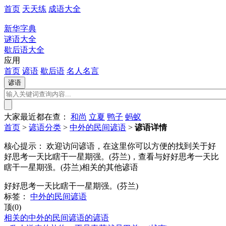
首页
天天练
成语大全
新华字典
谜语大全
歇后语大全
应用
首页
谚语
歇后语
名人名言
大家最近都在查：
和尚
立夏
鸭子
蚂蚁
首页
>
谚语分类
>
中外的民间谚语
>
谚语详情
核心提示：
欢迎访问谚语，在这里你可以方便的找到关于好
好思考一天比瞎干一星期强。(芬兰)，查看与好好思考一天比
瞎干一星期强。(芬兰)相关的其他谚语
好好思考一天比瞎干一星期强。(芬兰)
标签：
中外的民间谚语
顶(0)
相关的中外的民间谚语的谚语