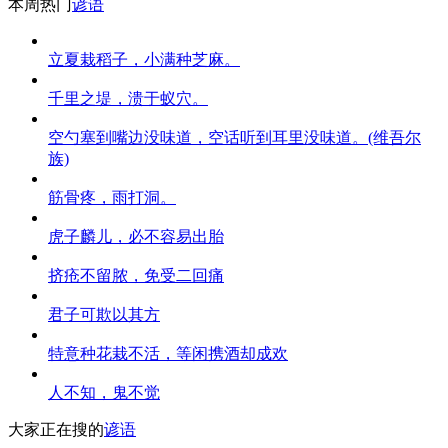
本周热门
谚语
立夏栽稻子，小满种芝麻。
千里之堤，溃于蚁穴。
空勺塞到嘴边没味道，空话听到耳里没味道。(维吾尔
族)
筋骨疼，雨打洞。
虎子麟儿，必不容易出胎
挤疮不留脓，免受二回痛
君子可欺以其方
特意种花栽不活，等闲携酒却成欢
人不知，鬼不觉
大家正在搜的
谚语