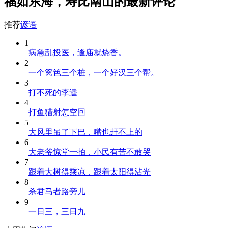
福如东海，寿比南山的最新评论
推荐
谚语
1
病急乱投医，逢庙就烧香。
2
一个篱笆三个桩，一个好汉三个帮。
3
打不死的李逵
4
打鱼猎射怎空回
5
大风里吊了下巴，嘴也赶不上的
6
大老爷惊堂一拍，小民有苦不敢哭
7
跟着大树得乘凉，跟着太阳得沾光
8
杀君马者路旁儿
9
一日三，三日九