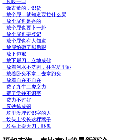
反咬一口
饭古董的，识货
放个屁，就知道耍拉什么屎
放个屁也是香的
放个屁也要卜一卦
放个屁也要登记
放个屁也有人知道
放屁怕砸了脚后跟
放下包袱
放下屠刀，立地成佛
放着河水不洗脚，往泥坑里跳
放着卧兔不拿，去拿跑兔
放着自在不自在
费了九牛二虎之力
费了学钱不识字
费力不讨好
废铁炼成钢
坟里没埋过识字的人
坟头上没长这棵蒿子
坟头上耍大刀，吓鬼