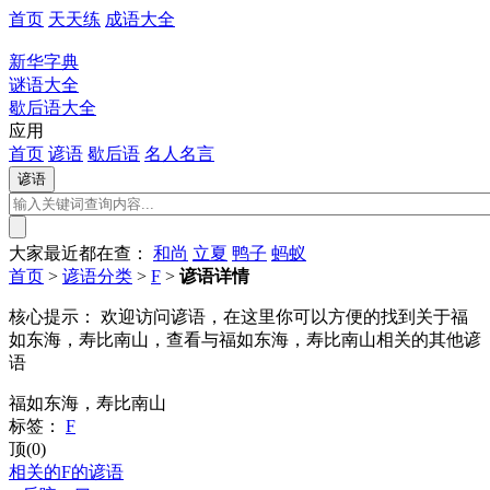
首页
天天练
成语大全
新华字典
谜语大全
歇后语大全
应用
首页
谚语
歇后语
名人名言
大家最近都在查：
和尚
立夏
鸭子
蚂蚁
首页
>
谚语分类
>
F
>
谚语详情
核心提示：
欢迎访问谚语，在这里你可以方便的找到关于福
如东海，寿比南山，查看与福如东海，寿比南山相关的其他谚
语
福如东海，寿比南山
标签：
F
顶(0)
相关的F的谚语