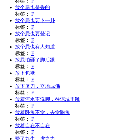
标签：
F
放个屁也是香的
标签：
F
放个屁也要卜一卦
标签：
F
放个屁也要登记
标签：
F
放个屁也有人知道
标签：
F
放屁怕砸了脚后跟
标签：
F
放下包袱
标签：
F
放下屠刀，立地成佛
标签：
F
放着河水不洗脚，往泥坑里跳
标签：
F
放着卧兔不拿，去拿跑兔
标签：
F
放着自在不自在
标签：
F
费了九牛二虎之力