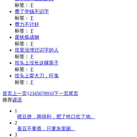
标签：
F
费了学钱不识字
标签：
F
费力不讨好
标签：
F
废铁炼成钢
标签：
F
坟里没埋过识字的人
标签：
F
坟头上没长这棵蒿子
标签：
F
坟头上耍大刀，吓鬼
标签：
F
首页
上一页
1
2
3
4
5
6
7
8
9
10
下一页
尾页
推荐
谚语
1
喂豆饼，两得利，肥了牲口壮了地。
2
蚕豆不要粪，只要灰里困。
3