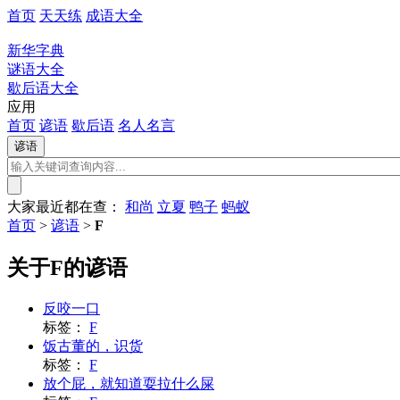
首页
天天练
成语大全
新华字典
谜语大全
歇后语大全
应用
首页
谚语
歇后语
名人名言
大家最近都在查：
和尚
立夏
鸭子
蚂蚁
首页
>
谚语
>
F
关于F的谚语
反咬一口
标签：
F
饭古董的，识货
标签：
F
放个屁，就知道耍拉什么屎