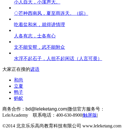
小人自大，小溪声大。
◇芒种西南风，夏至雨连天。（皖）
吃着盐和米，就得讲情理
人各有志，士各有心
文不能安帮，武不能附众
水浮不起石子，人担不起闲话（人言可畏）
大家正在搜的
谚语
和尚
立夏
鸭子
蚂蚁
商务合作：
bd@leleketang.com
|
微信官方服务号：
LeleAcademy 联系电话：400-630-8900
|
触屏版
|
©2014 北京乐乐高尚教育科技有限公司 www.leleketang.com