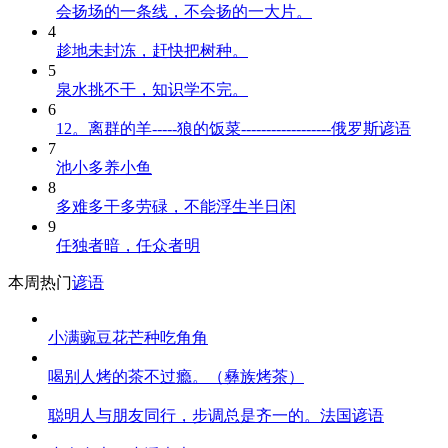
会扬场的一条线，不会扬的一大片。
4
趁地未封冻，赶快把树种。
5
泉水挑不干，知识学不完。
6
12。离群的羊-----狼的饭菜------------------俄罗斯谚语
7
池小多养小鱼
8
多难多干多劳碌，不能浮生半日闲
9
任独者暗，任众者明
本周热门
谚语
小满豌豆花芒种吃角角
喝别人烤的茶不过瘾。（彝族烤茶）
聪明人与朋友同行，步调总是齐一的。法国谚语