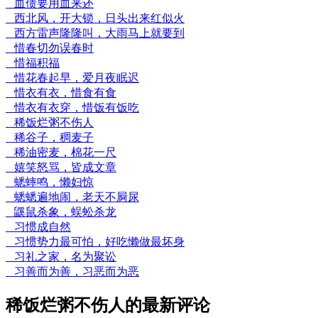
血债要用血来还
西北风，开大锁，日头出来红似火
西方雷声隆隆叫，大雨马上就要到
惜春切勿误春时
惜福积福
惜花春起早，爱月夜眠迟
惜衣有衣，惜食有食
惜衣有衣穿，惜饭有饭吃
稀饭烂粥不伤人
稀谷子，稠麦子
稀油密麦，棉花一尺
嬉笑怒骂，皆成文章
蟋蟀鸣，懒妇惊
蟋蟋遍地闹，老天不屙尿
鼷鼠杀象，蜈蚣杀龙
习惯成自然
习惯势力最可怕，好吃懒做最坏身
习礼之家，名为聚讼
习善而为善，习恶而为恶
稀饭烂粥不伤人的最新评论