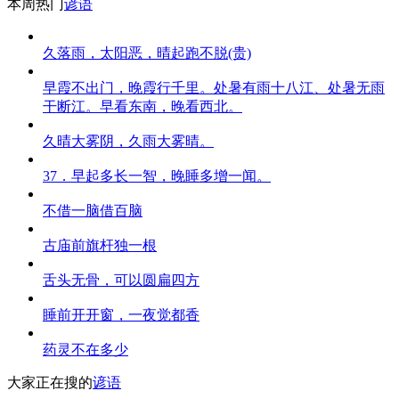
本周热门
谚语
久落雨，太阳恶，晴起跑不脱(贵)
早霞不出门，晚霞行千里。处暑有雨十八江、处暑无雨
干断江。早看东南，晚看西北。
久晴大雾阴，久雨大雾晴。
37．早起多长一智，晚睡多增一闻。
不借一脑借百脑
古庙前旗杆独一根
舌头无骨，可以圆扁四方
睡前开开窗，一夜觉都香
药灵不在多少
大家正在搜的
谚语