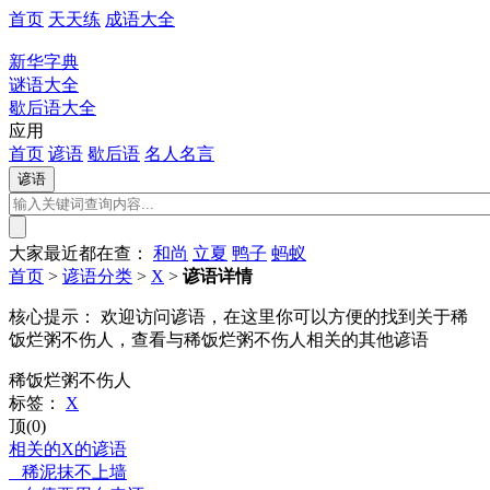
首页
天天练
成语大全
新华字典
谜语大全
歇后语大全
应用
首页
谚语
歇后语
名人名言
大家最近都在查：
和尚
立夏
鸭子
蚂蚁
首页
>
谚语分类
>
X
>
谚语详情
核心提示：
欢迎访问谚语，在这里你可以方便的找到关于稀
饭烂粥不伤人，查看与稀饭烂粥不伤人相关的其他谚语
稀饭烂粥不伤人
标签：
X
顶(0)
相关的X的谚语
稀泥抹不上墙