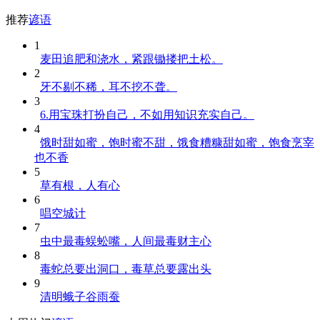
推荐
谚语
1
麦田追肥和浇水，紧跟锄搂把土松。
2
牙不剔不稀，耳不挖不聋。
3
6.用宝珠打扮自己，不如用知识充实自己。
4
饿时甜如蜜，饱时蜜不甜，饿食糟糠甜如蜜，饱食烹宰
也不香
5
草有根，人有心
6
唱空城计
7
虫中最毒蜈蚣嘴，人间最毒财主心
8
毒蛇总要出洞口，毒草总要露出头
9
清明蛾子谷雨蚕