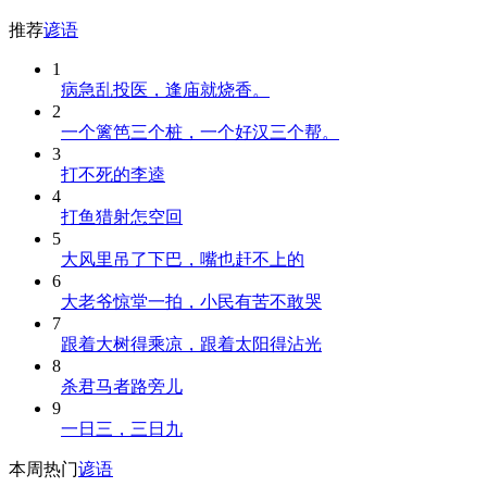
推荐
谚语
1
病急乱投医，逢庙就烧香。
2
一个篱笆三个桩，一个好汉三个帮。
3
打不死的李逵
4
打鱼猎射怎空回
5
大风里吊了下巴，嘴也赶不上的
6
大老爷惊堂一拍，小民有苦不敢哭
7
跟着大树得乘凉，跟着太阳得沾光
8
杀君马者路旁儿
9
一日三，三日九
本周热门
谚语