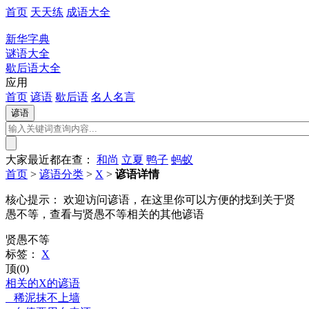
首页
天天练
成语大全
新华字典
谜语大全
歇后语大全
应用
首页
谚语
歇后语
名人名言
大家最近都在查：
和尚
立夏
鸭子
蚂蚁
首页
>
谚语分类
>
X
>
谚语详情
核心提示：
欢迎访问谚语，在这里你可以方便的找到关于贤
愚不等，查看与贤愚不等相关的其他谚语
贤愚不等
标签：
X
顶(0)
相关的X的谚语
稀泥抹不上墙