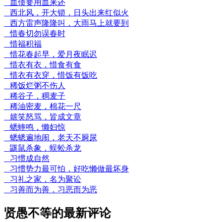
血债要用血来还
西北风，开大锁，日头出来红似火
西方雷声隆隆叫，大雨马上就要到
惜春切勿误春时
惜福积福
惜花春起早，爱月夜眠迟
惜衣有衣，惜食有食
惜衣有衣穿，惜饭有饭吃
稀饭烂粥不伤人
稀谷子，稠麦子
稀油密麦，棉花一尺
嬉笑怒骂，皆成文章
蟋蟀鸣，懒妇惊
蟋蟋遍地闹，老天不屙尿
鼷鼠杀象，蜈蚣杀龙
习惯成自然
习惯势力最可怕，好吃懒做最坏身
习礼之家，名为聚讼
习善而为善，习恶而为恶
贤愚不等的最新评论