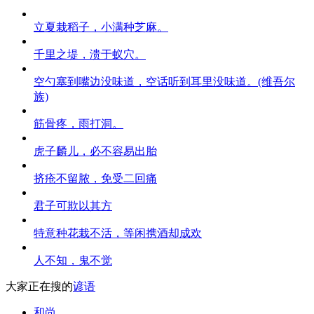
立夏栽稻子，小满种芝麻。
千里之堤，溃于蚁穴。
空勺塞到嘴边没味道，空话听到耳里没味道。(维吾尔
族)
筋骨疼，雨打洞。
虎子麟儿，必不容易出胎
挤疮不留脓，免受二回痛
君子可欺以其方
特意种花栽不活，等闲携酒却成欢
人不知，鬼不觉
大家正在搜的
谚语
和尚