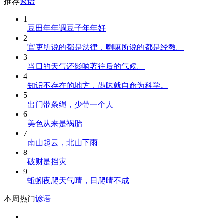
推荐
谚语
1
豆田年年调豆子年年好
2
官吏所说的都是法律，喇嘛所说的都是经教。
3
当日的天气还影响著往后的气候。
4
知识不存在的地方，愚昧就自命为科学。
5
出门带条绳，少带一个人
6
美色从来是祸胎
7
南山起云，北山下雨
8
破财是挡灾
9
蚯蚓夜爬天气晴，日爬晴不成
本周热门
谚语