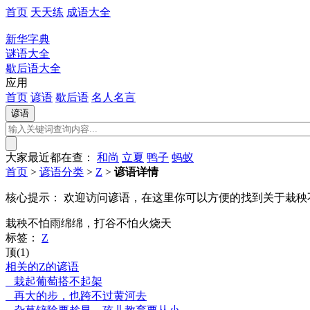
首页
天天练
成语大全
新华字典
谜语大全
歇后语大全
应用
首页
谚语
歇后语
名人名言
大家最近都在查：
和尚
立夏
鸭子
蚂蚁
首页
>
谚语分类
>
Z
>
谚语详情
核心提示：
欢迎访问谚语，在这里你可以方便的找到关于栽秧
栽秧不怕雨绵绵，打谷不怕火烧天
标签：
Z
顶(1)
相关的Z的谚语
栽起葡萄搭不起架
再大的步，也跨不过黄河去