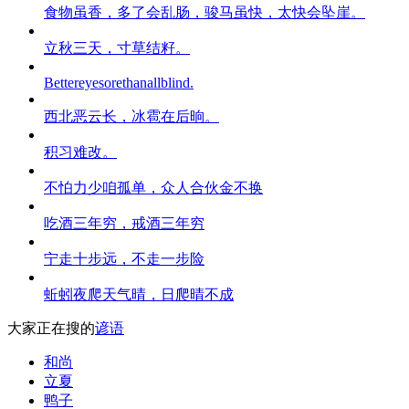
食物虽香，多了会乱肠，骏马虽快，太快会坠崖。
立秋三天，寸草结籽。
Bettereyesorethanallblind.
西北恶云长，冰雹在后晌。
积习难改。
不怕力少咱孤单，众人合伙金不换
吃酒三年穷，戒酒三年穷
宁走十步远，不走一步险
蚯蚓夜爬天气晴，日爬晴不成
大家正在搜的
谚语
和尚
立夏
鸭子