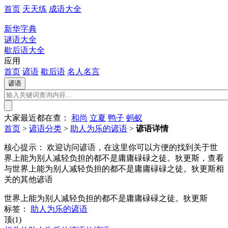
首页
天天练
成语大全
新华字典
谜语大全
歇后语大全
应用
首页
谚语
歇后语
名人名言
大家最近都在查：
和尚
立夏
鸭子
蚂蚁
首页
>
谚语分类
>
助人为乐的谚语
>
谚语详情
核心提示：
欢迎访问谚语，在这里你可以方便的找到关于世
界上能为别人减轻负担的都不是庸庸碌碌之徒。狄更斯，查看
与世界上能为别人减轻负担的都不是庸庸碌碌之徒。狄更斯相
关的其他谚语
世界上能为别人减轻负担的都不是庸庸碌碌之徒。狄更斯
标签：
助人为乐的谚语
顶(1)