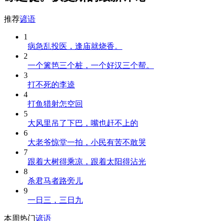
推荐
谚语
1
病急乱投医，逢庙就烧香。
2
一个篱笆三个桩，一个好汉三个帮。
3
打不死的李逵
4
打鱼猎射怎空回
5
大风里吊了下巴，嘴也赶不上的
6
大老爷惊堂一拍，小民有苦不敢哭
7
跟着大树得乘凉，跟着太阳得沾光
8
杀君马者路旁儿
9
一日三，三日九
本周热门
谚语