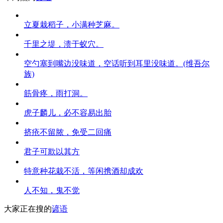
立夏栽稻子，小满种芝麻。
千里之堤，溃于蚁穴。
空勺塞到嘴边没味道，空话听到耳里没味道。(维吾尔
族)
筋骨疼，雨打洞。
虎子麟儿，必不容易出胎
挤疮不留脓，免受二回痛
君子可欺以其方
特意种花栽不活，等闲携酒却成欢
人不知，鬼不觉
大家正在搜的
谚语