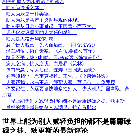
相关的助人为乐的谚语的谚语
助人为快乐之本。
助人为乐是一种美德。
助人为乐是共产主义世界观的体现。
助人要从日常小事做起，不因善小而不为。
现代化建设需要助人为乐的精神。
助人是人格升华的标志。
君子贵人贱己，先人而后己。《礼记·访记》
辅车相依，唇亡齿寒。《左传.鲁僖公五年》
路见不平，拔刀相助。元.马致远《陈情高卧》
病人之病，忧人之忧。白居易《策林》
每有患急，先人后己。陈寿《三国志.蜀志》
好事须相让，恶事莫相推。王梵志《全唐诗补逸》
人家帮我，永志不忘；我帮人家，莫记心上。华罗庚
你要记住，永远要愉快地多给别人，少从别人那里拿取。高
尔基
世界上能为别人减轻负担的都不是庸庸碌碌之徒。狄更斯
最好的满足就是给别人以满足。拉布吕耶尔
世界上能为别人减轻负担的都不是庸庸碌
碌之徒。狄更斯的最新评论