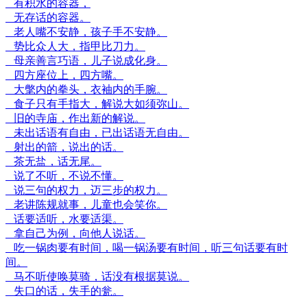
有积水的容器，
无存话的容器。
老人嘴不安静，孩子手不安静。
势比众人大，指甲比刀力。
母亲善言巧语，儿子说成化身。
四方座位上，四方嘴。
大氅内的拳头，衣袖内的手腕。
食子只有手指大，解说大如须弥山。
旧的寺庙，作出新的解说。
未出话语有自由，已出话语无自由。
射出的箭，说出的话。
茶无盐，话无尾。
说了不听，不说不懂。
说三句的权力，迈三步的权力。
老讲陈规就事，儿童也会笑你。
话要适听，水要适渠。
拿自己为例，向他人说话。
吃一锅肉要有时间，喝一锅汤要有时间，听三句话要有时
间。
马不听使唤莫骑，话没有根据莫说。
失口的话，失手的瓮。