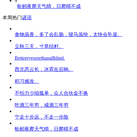
9
蚯蚓夜爬天气晴，日爬晴不成
本周热门
谚语
食物虽香，多了会乱肠，骏马虽快，太快会坠崖。
立秋三天，寸草结籽。
Bettereyesorethanallblind.
西北恶云长，冰雹在后晌。
积习难改。
不怕力少咱孤单，众人合伙金不换
吃酒三年穷，戒酒三年穷
宁走十步远，不走一步险
蚯蚓夜爬天气晴，日爬晴不成