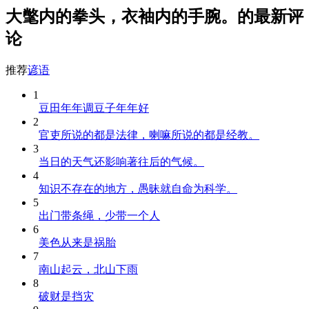
大氅内的拳头，衣袖内的手腕。的最新评
论
推荐
谚语
1
豆田年年调豆子年年好
2
官吏所说的都是法律，喇嘛所说的都是经教。
3
当日的天气还影响著往后的气候。
4
知识不存在的地方，愚昧就自命为科学。
5
出门带条绳，少带一个人
6
美色从来是祸胎
7
南山起云，北山下雨
8
破财是挡灾