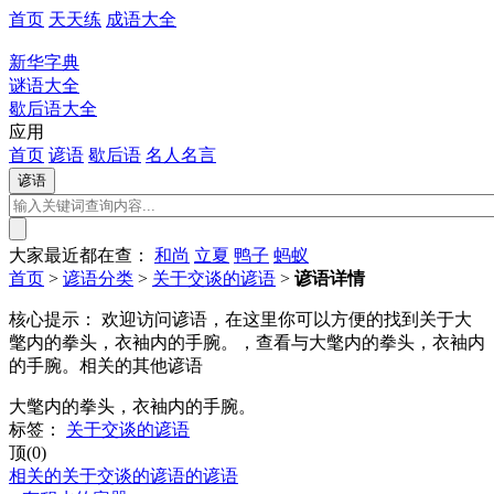
首页
天天练
成语大全
新华字典
谜语大全
歇后语大全
应用
首页
谚语
歇后语
名人名言
大家最近都在查：
和尚
立夏
鸭子
蚂蚁
首页
>
谚语分类
>
关于交谈的谚语
>
谚语详情
核心提示：
欢迎访问谚语，在这里你可以方便的找到关于大
氅内的拳头，衣袖内的手腕。，查看与大氅内的拳头，衣袖内
的手腕。相关的其他谚语
大氅内的拳头，衣袖内的手腕。
标签：
关于交谈的谚语
顶(0)
相关的关于交谈的谚语的谚语