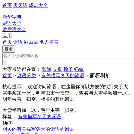
首页
天天练
成语大全
新华字典
谜语大全
歇后语大全
应用
首页
谚语
歇后语
名人名言
大家最近都在查：
和尚
立夏
鸭子
蚂蚁
首页
>
谚语分类
>
有关描写冬天的谚语
>
谚语详情
核心提示：
欢迎访问谚语，在这里你可以方便的找到关于大
雪半溶加一冰，明年虫害一扫空。，查看与大雪半溶加一冰，
明年虫害一扫空。相关的其他谚语
大雪半溶加一冰，明年虫害一扫空。
标签：
有关描写冬天的谚语
顶(0)
相关的有关描写冬天的谚语的谚语