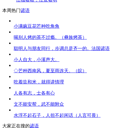
本周热门
谚语
小满豌豆花芒种吃角角
喝别人烤的茶不过瘾。（彝族烤茶）
聪明人与朋友同行，步调总是齐一的。法国谚语
小人自大，小溪声大。
◇芒种西南风，夏至雨连天。（皖）
吃着盐和米，就得讲情理
人各有志，士各有心
文不能安帮，武不能附众
水浮不起石子，人担不起闲话（人言可畏）
大家正在搜的
谚语