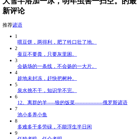
大雪半溶加一冰，明年虫害一扫空。的最
新评论
推荐
谚语
1
喂豆饼，两得利，肥了牲口壮了地。
2
蚕豆不要粪，只要灰里困。
3
会扬场的一条线，不会扬的一大片。
4
趁地未封冻，赶快把树种。
5
泉水挑不干，知识学不完。
6
12。离群的羊-----狼的饭菜------------------俄罗斯谚语
7
池小多养小鱼
8
多难多干多劳碌，不能浮生半日闲
9
任独者暗，任众者明