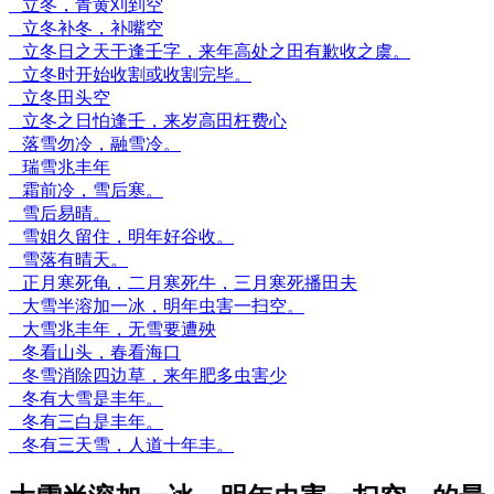
立冬，青黄刈到空
立冬补冬，补嘴空
立冬日之天干逢壬字，来年高处之田有歉收之虞。
立冬时开始收割或收割完毕。
立冬田头空
立冬之日怕逢壬，来岁高田枉费心
落雪勿冷，融雪冷。
瑞雪兆丰年
霜前冷，雪后寒。
雪后易晴。
雪姐久留住，明年好谷收。
雪落有晴天。
正月寒死龟，二月寒死牛，三月寒死播田夫
大雪半溶加一冰，明年虫害一扫空。
大雪兆丰年，无雪要遭殃
冬看山头，春看海口
冬雪消除四边草，来年肥多虫害少
冬有大雪是丰年。
冬有三白是丰年。
冬有三天雪，人道十年丰。