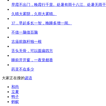
早霞不出门，晚霞行千里。处暑有雨十八江、处暑无雨干
久晴大雾阴，久雨大雾晴。
37．早起多长一智，晚睡多增一闻。
不借一脑借百脑
古庙前旗杆独一根
舌头无骨，可以圆扁四方
睡前开开窗，一夜觉都香
药灵不在多少
大家正在搜的
谚语
和尚
立夏
鸭子
蚂蚁