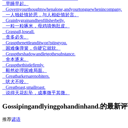
早睡早起。
Governyourthoughtswhenalone,andyourtonguewhenincompany.
一人独处慎於思，与人相处慎於言。
Grainbygrainandhenfillsherbelly.
一粒一粒啄米，母鸡填饱肚皮。
Graspall,loseall.
贪多必失。
Graspthenettleanditwon'tstingyou.
困难像弹簧，你硬它就软。
Grasptheshadowandletgothesubstance.
舍本逐末。
Graspthethistlefirmly.
毅然处理困难局面。
Greatbarkersarenobiters.
吠犬不咬。
Greatboast,smallroast.
说得天花乱坠，成事微乎其微。
Gossipingandlyinggohandinhand.的最新
推荐
谚语