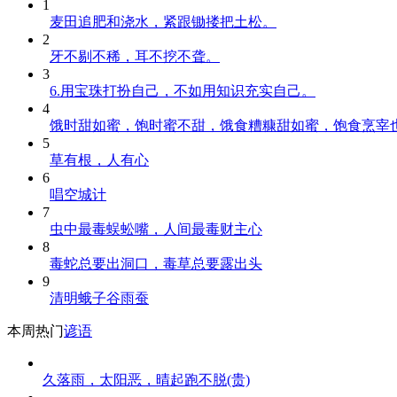
1
麦田追肥和浇水，紧跟锄搂把土松。
2
牙不剔不稀，耳不挖不聋。
3
6.用宝珠打扮自己，不如用知识充实自己。
4
饿时甜如蜜，饱时蜜不甜，饿食糟糠甜如蜜，饱食烹宰
5
草有根，人有心
6
唱空城计
7
虫中最毒蜈蚣嘴，人间最毒财主心
8
毒蛇总要出洞口，毒草总要露出头
9
清明蛾子谷雨蚕
本周热门
谚语
久落雨，太阳恶，晴起跑不脱(贵)