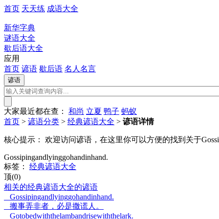
首页
天天练
成语大全
新华字典
谜语大全
歇后语大全
应用
首页
谚语
歇后语
名人名言
大家最近都在查：
和尚
立夏
鸭子
蚂蚁
首页
>
谚语分类
>
经典谚语大全
>
谚语详情
核心提示：
欢迎访问谚语，在这里你可以方便的找到关于Gossipingandlyi
Gossipingandlyinggohandinhand.
标签：
经典谚语大全
顶(0)
相关的经典谚语大全的谚语
Gossipingandlyinggohandinhand.
搬事弄非者，必是撒谎人。
Gotobedwiththelambandrisewiththelark.