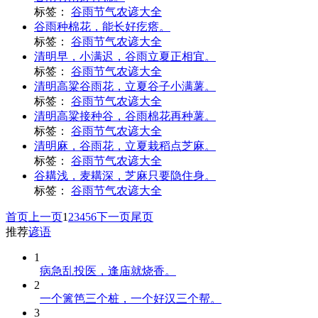
标签：
谷雨节气农谚大全
谷雨种棉花，能长好疙瘩。
标签：
谷雨节气农谚大全
清明早，小满迟，谷雨立夏正相宜。
标签：
谷雨节气农谚大全
清明高粱谷雨花，立夏谷子小满薯。
标签：
谷雨节气农谚大全
清明高粱接种谷，谷雨棉花再种薯。
标签：
谷雨节气农谚大全
清明麻，谷雨花，立夏栽稻点芝麻。
标签：
谷雨节气农谚大全
谷耩浅，麦耩深，芝麻只要隐住身。
标签：
谷雨节气农谚大全
首页
上一页
1
2
3
4
5
6
下一页
尾页
推荐
谚语
1
病急乱投医，逢庙就烧香。
2
一个篱笆三个桩，一个好汉三个帮。
3