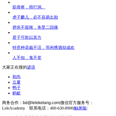
筋骨疼，雨打洞。
虎子麟儿，必不容易出胎
挤疮不留脓，免受二回痛
君子可欺以其方
特意种花栽不活，等闲携酒却成欢
人不知，鬼不觉
大家正在搜的
谚语
和尚
立夏
鸭子
蚂蚁
商务合作：
bd@leleketang.com
|
微信官方服务号：
LeleAcademy 联系电话：400-630-8900
|
触屏版
|