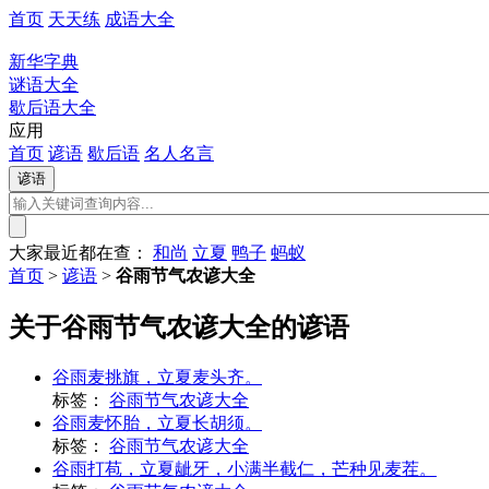
首页
天天练
成语大全
新华字典
谜语大全
歇后语大全
应用
首页
谚语
歇后语
名人名言
大家最近都在查：
和尚
立夏
鸭子
蚂蚁
首页
>
谚语
>
谷雨节气农谚大全
关于谷雨节气农谚大全的谚语
谷雨麦挑旗，立夏麦头齐。
标签：
谷雨节气农谚大全
谷雨麦怀胎，立夏长胡须。
标签：
谷雨节气农谚大全
谷雨打苞，立夏龇牙，小满半截仁，芒种见麦茬。