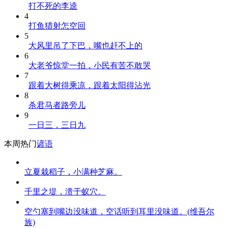
打不死的李逵
4
打鱼猎射怎空回
5
大风里吊了下巴，嘴也赶不上的
6
大老爷惊堂一拍，小民有苦不敢哭
7
跟着大树得乘凉，跟着太阳得沾光
8
杀君马者路旁儿
9
一日三，三日九
本周热门
谚语
立夏栽稻子，小满种芝麻。
千里之堤，溃于蚁穴。
空勺塞到嘴边没味道，空话听到耳里没味道。(维吾尔
族)