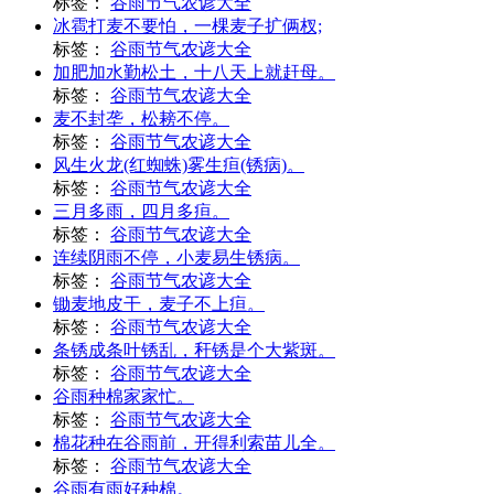
标签：
谷雨节气农谚大全
冰雹打麦不要怕，一棵麦子扩俩杈;
标签：
谷雨节气农谚大全
加肥加水勤松土，十八天上就赶母。
标签：
谷雨节气农谚大全
麦不封垄，松耪不停。
标签：
谷雨节气农谚大全
风生火龙(红蜘蛛)雾生疸(锈病)。
标签：
谷雨节气农谚大全
三月多雨，四月多疸。
标签：
谷雨节气农谚大全
连续阴雨不停，小麦易生锈病。
标签：
谷雨节气农谚大全
锄麦地皮干，麦子不上疸。
标签：
谷雨节气农谚大全
条锈成条叶锈乱，秆锈是个大紫斑。
标签：
谷雨节气农谚大全
谷雨种棉家家忙。
标签：
谷雨节气农谚大全
棉花种在谷雨前，开得利索苗儿全。
标签：
谷雨节气农谚大全
谷雨有雨好种棉。