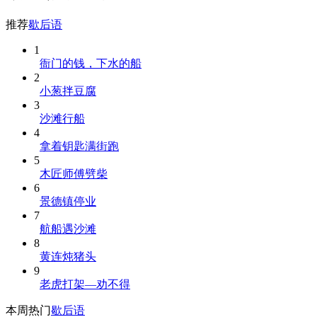
推荐
歇后语
1
衙门的钱，下水的船
2
小葱拌豆腐
3
沙滩行船
4
拿着钥匙满街跑
5
木匠师傅劈柴
6
景德镇停业
7
航船遇沙滩
8
黄连炖猪头
9
老虎打架—劝不得
本周热门
歇后语