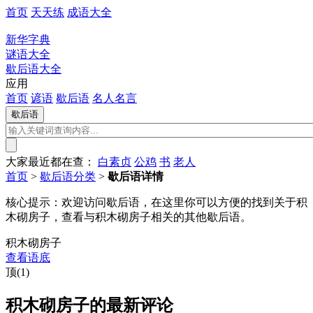
首页
天天练
成语大全
新华字典
谜语大全
歇后语大全
应用
首页
谚语
歇后语
名人名言
大家最近都在查：
白素贞
公鸡
书
老人
首页
>
歇后语分类
>
歇后语详情
核心提示：
欢迎访问歇后语，在这里你可以方便的找到关于积
木砌房子，查看与积木砌房子相关的其他歇后语。
积木砌房子
查看语底
顶(1)
积木砌房子的最新评论