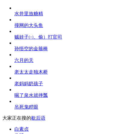
水井里放糖精
撞网的大头鱼
贼娃子㈠、偷）打官司
孙悟空的金箍棒
六月的天
老太太走独木桥
老妈妈奶孩子
喝了泉水就摔瓢
吊死鬼瞪眼
大家正在搜的
歇后语
白素贞