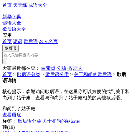
首页
天天练
成语大全
新华字典
谜语大全
歇后语大全
应用
首页
谚语
歇后语
名人名言
大家最近都在查：
白素贞
公鸡
书
老人
首页
>
歇后语分类
>
歇后语分类
>
关于和尚的歇后语
>
歇后
语详情
核心提示：
欢迎访问歇后语，在这里你可以方便的找到关于和
尚到了姑子庵，查看与和尚到了姑子庵相关的其他歇后语。
和尚到了姑子庵
查看语底
标签：
歇后语分类
关于和尚的歇后语
顶(19)