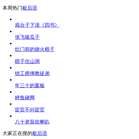
本周热门
歇后语
戏台子下读《四书》
张飞嗑瓜子
灶门前的烧火棍子
瞎子住山洞
钳工师傅教徒弟
年三十的案板
鲤鱼碰网
宦官不叫宦官
八十老翁吹喇叭
大家正在搜的
歇后语