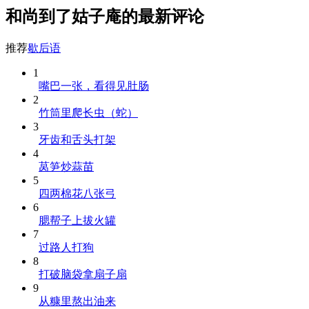
和尚到了姑子庵的最新评论
推荐
歇后语
1
嘴巴一张，看得见肚肠
2
竹筒里爬长虫（蛇）
3
牙齿和舌头打架
4
莴笋炒蒜苗
5
四两棉花八张弓
6
腮帮子上拔火罐
7
过路人打狗
8
打破脑袋拿扇子扇
9
从糠里熬出油来