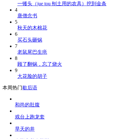
一镬头（jue tou 刨土用的农具）挖到金条
4
唐僧念书
5
秋天的木棉花
6
买石头砸锅
7
老鼠尾巴生疮
8
顾了翻锅，忘了烧火
9
大花脸的胡子
本周热门
歇后语
和尚的肚腹
戏台上跑龙套
旱天的井