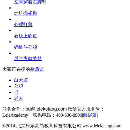
左脚穿着右脚鞋
灶坑插杨柳
外甥打舅
石板上砍鱼
蚂蚱斗公鸡
后半夜做美梦
大家正在搜的
歇后语
白素贞
公鸡
书
老人
商务合作：
bd@leleketang.com
|
微信官方服务号：
LeleAcademy 联系电话：400-630-8900
|
触屏版
|
©2014 北京乐乐高尚教育科技有限公司 www.leleketang.com