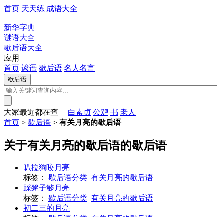
首页
天天练
成语大全
新华字典
谜语大全
歇后语大全
应用
首页
谚语
歇后语
名人名言
大家最近都在查：
白素贞
公鸡
书
老人
首页
>
歇后语
>
有关月亮的歇后语
关于有关月亮的歇后语的歇后语
叭拉狗咬月亮
标签：
歇后语分类
有关月亮的歇后语
踩凳子够月亮
标签：
歇后语分类
有关月亮的歇后语
初二三的月亮