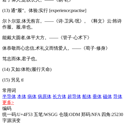
(13) 通“履”。体验;实行 [experience;practise]
尔卜尔筮,体无咎言。——《诗·卫风·氓》。《释文》云:韩诗
作履。履,幸也。
能戴大圆者,体平大方。——《管子·心术下》
体恭敬而心忠信,术礼义而情爱人。——《荀子·修身》
笃志而体,君子也。
(14) 又如:体乾(履行天命)
(15) 另见 tī
常用词
半导体
本体
病体
病原体
长方体
超导体
船体
垂体
磁体
导体
更多>
编码
统一码:U+4F53
五笔:WSGG
仓颉:ODM
郑码:NFA
四角:25230
字源演变