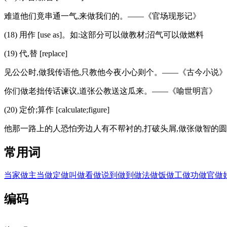
难道他们竟串通一气,来做我们的。——《官场现形记》
(18) 用作 [use as]。如:这部分可以做教材;沼气可以做燃料
(19) 代,替 [replace]
见公公时,做我传语他,只教他今夜小心则个。——《古今小说》
你们做老拙传话谏议,道张公教送这瓜来。——《喻世明言》
(20) 定价;算作 [calculate;figure]
他那一路上的人恐怕旁边人有不帮衬的,打破头屑,做张做智的圆
常用词
当家做主
当做
定做
叫做
看做
说到做到
做法
做饭
做工
做功
做官
做
编码