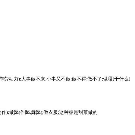
;作劳动力);大事做不来,小事又不做;做不得;做不了;做嗄(干什么)
动作);做弊(作弊,舞弊);做衣服;这种糖是甜菜做的