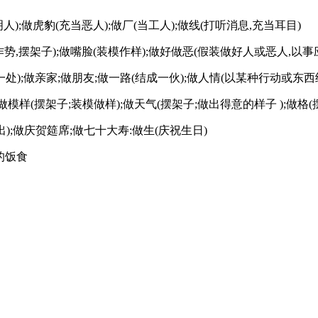
人);做虎豹(充当恶人);做厂(当工人);做线(打听消息,充当耳目)
腔(装腔作势,摆架子);做嘴脸(装模作样);做好做恶(假装做好人或恶人,以事
一处(在一起;在一处);做亲家;做朋友;做一路(结成一伙);做人情(以某种行动或
做势);做模样(摆架子;装模做样);做天气(摆架子;做出得意的样子 );做格
场(演出);做庆贺筵席;做七十大寿:做生(庆祝生日)
做的饭食