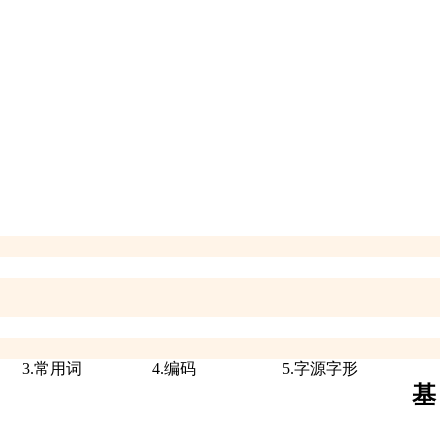
3.常用词
4.编码
5.字源字形
基