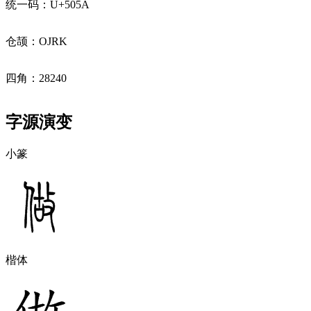
统一码：U+505A
仓颉：OJRK
四角：28240
字源演变
小篆
楷体