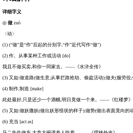
详细字义
◎
做
zuò
〈动〉
(1) (“做”是“作”后起的分别字,“作”近代写作“做”)
(2) 作。从事某种工作或活动 [do]
我且不做买卖,和你一同家去。——《水浒全传》
(3) 又如:做道路(做生意;从事拦路抢劫、偷盗活动);做夫(服劳役
(4) 制作,制造 [make]
此处最好,只是还少一个酒幌,明日竟做一个来。——《红楼梦》
(5) 又如:做妖撒妖(做出妖形怪状的样子);做势(做出表面竟向的
(6) 充当 [act as]
马二先生做东,大盘大碗请差人吃着。——《儒林外史》