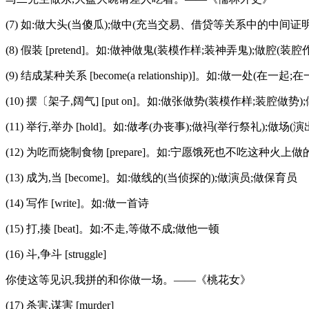
(7) 如:做大头(当傻瓜);做中(充当交易、借贷等关系中的中间证明
(8) 假装 [pretend]。如:做神做鬼(装模作样;装神弄鬼);做
(9) 结成某种关系 [become(a relationship)]。如:做
(10) 摆〔架子,阔气] [put on]。如:做张做势(装模作样;装腔
(11) 举行,举办 [hold]。如:做孝(办丧事);做祃(举行祭礼);做
(12) 为吃而烧制食物 [prepare]。如:宁愿饿死也不吃这种火上
(13) 成为,当 [become]。如:做线的(当侦探的);做演员;做保育员
(14) 写作 [write]。如:做一首诗
(15) 打,揍 [beat]。如:不走,等做不成;做他一顿
(16) 斗,争斗 [struggle]
你使这等见识,我拼的和你做一场。——《桃花女》
(17) 杀害,谋害 [murder]