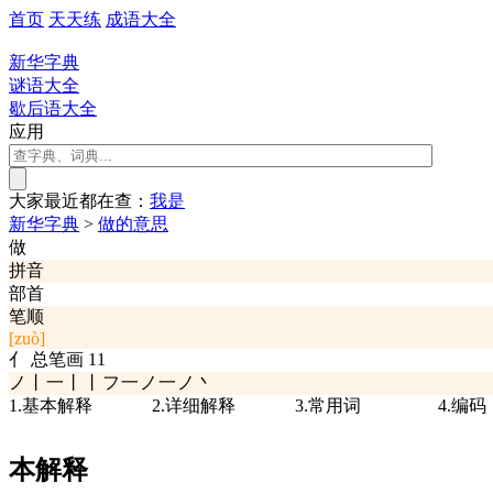
首页
天天练
成语大全
新华字典
谜语大全
歇后语大全
应用
大家最近都在查：
我
是
新华字典
>
做的意思
做
拼音
部首
笔顺
[zuò]
亻
总笔画
11
ノ丨一丨丨フ一ノ一ノ丶
1.基本解释
2.详细解释
3.常用词
4.编码
本解释