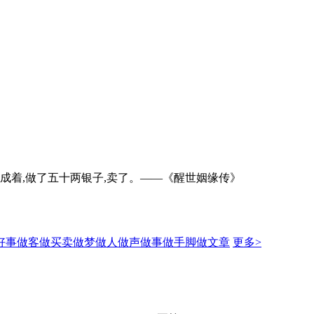
成着,做了五十两银子,卖了。——《醒世姻缘传》
好事
做客
做买卖
做梦
做人
做声
做事
做手脚
做文章
更多>