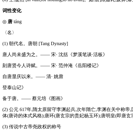
词性变化
◎
唐
táng
〈名〉
(1) 朝代名。唐朝 [Tang Dynasty]
唐人尚未盛为之。—— 宋· 沈括《梦溪笔谈·活板》
刻唐贤今人诗赋。—— 宋· 范仲淹《岳阳楼记》
自唐显庆以来。—— 清· 姚鼐
登泰山记》
备于唐。—— 蔡元培《图画》
(2) 公元 617年,隋太原留守李渊起兵,次年隋亡,李渊在关中
体(唐诗的体式风格);唐环(唐玄宗的贵妃杨玉环);唐明皇(即唐玄
(3) 传说中古帝尧政权的称号