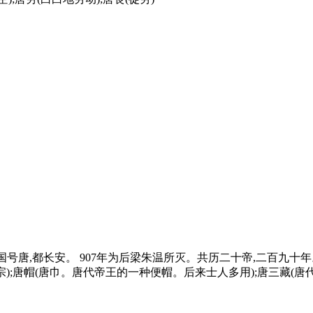
称帝,国号唐,都长安。 907年为后梁朱温所灭。共历二十帝,二百九
宗);唐帽(唐巾。唐代帝王的一种便帽。后来士人多用);唐三藏(唐代