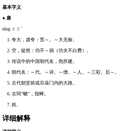
基本字义
●
唐
táng ㄊㄤˊ
1. 夸大，虚夸：荒～。～大无验。
2. 空，徒然：功不～捐（功夫不白费）。
3. 传说中的中国朝代名，尧所建。
4. 朝代名：～代。～诗。～僧。～人。～三彩。后～。
5. 古代朝堂前或宗庙门内的大路。
6. 古同“螗”，指蝉。
7. 姓。
详细解释