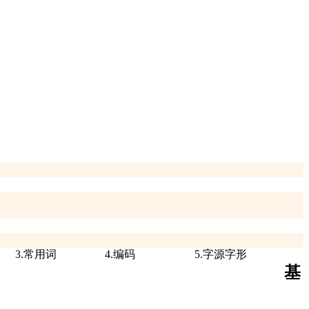
3.常用词
4.编码
5.字源字形
基