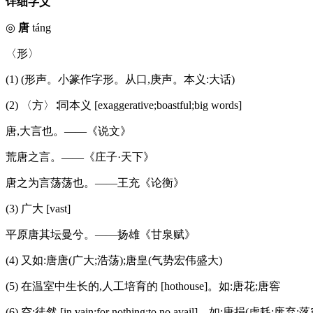
详细字义
◎
唐
táng
〈形〉
(1) (形声。小篆作字形。从口,庚声。本义:大话)
(2) 〈方〉∶同本义 [exaggerative;boastful;big words]
唐,大言也。——《说文》
荒唐之言。——《庄子·天下》
唐之为言荡荡也。——王充《论衡》
(3) 广大 [vast]
平原唐其坛曼兮。——扬雄《甘泉赋》
(4) 又如:唐唐(广大;浩荡);唐皇(气势宏伟盛大)
(5) 在温室中生长的,人工培育的 [hothouse]。如:唐花;唐窖
(6) 空;徒然 [in vain;for nothing;to no avail]。如:唐捐(虚