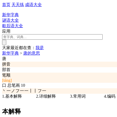
首页
天天练
成语大全
新华字典
谜语大全
歇后语大全
应用
大家最近都在查：
我
是
新华字典
>
唐的意思
唐
拼音
部首
笔顺
[táng]
口
总笔画
10
丶一ノフ一一丨丨フ一
1.基本解释
2.详细解释
3.常用词
4.编码
本解释