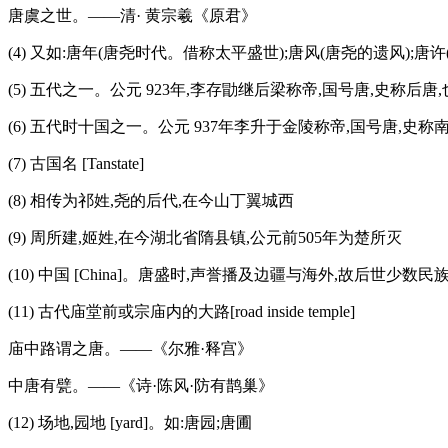
唐虞之世。——清· 黄宗羲《原君》
(4) 又如:唐年(唐尧时代。借称太平盛世);唐风(唐尧的遗风);
(5) 五代之一。公元 923年,李存勖继后梁称帝,国号唐,史称后唐,
(6) 五代时十国之一。公元 937年李升于金陵称帝,国号唐,史称
(7) 古国名 [Tanstate]
(8) 相传为祁姓,尧的后代,在今山丁翼城西
(9) 周所建,姬姓,在今湖北省隋县镇,公元前505年为楚所灭
(10) 中国 [China]。唐盛时,声誉播及边疆与海外,故后世
(11) 古代庙堂前或宗庙内的大路[road inside temple]
庙中路谓之唐。——《尔雅·释宫》
中唐有甓。——《诗·陈风·防有鹊巢》
(12) 场地,园地 [yard]。如:唐园;唐圃