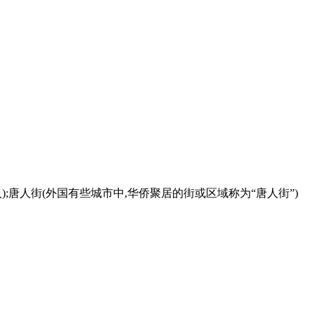
人);唐人街(外国有些城市中,华侨聚居的街或区域称为“唐人街”)