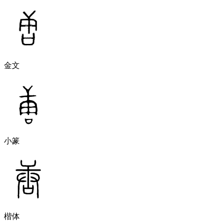
金文
小篆
楷体