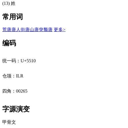
(13) 姓
常用词
荒唐
唐人街
唐山
唐突
颓唐
更多>
编码
统一码：U+5510
仓颉：ILR
四角：00265
字源演变
甲骨文