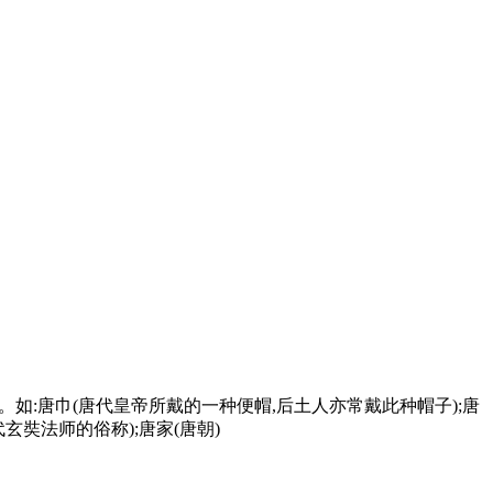
十年。如:唐巾(唐代皇帝所戴的一种便帽,后土人亦常戴此种帽子);唐
玄奘法师的俗称);唐家(唐朝)