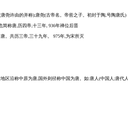
唐许(唐尧许由的并称);唐尧(古帝名。帝喾之子。初封于陶,号陶唐氏)
也简称唐,历四帝,十三年, 936年禅位后晋
南唐。共历三帝,三十九年。 975年,为宋所灭
少数民族地区沿称中原为唐,国外则径称中国为唐。如:唐人(中国人;唐代