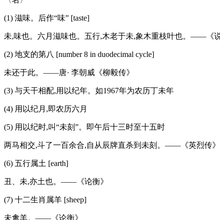
(1) 滋味。后作“味” [taste]
未,味也。六月滋味也。五行,木老于未,象木重枝叶也。——《
(2) 地支的第八 [number 8 in duodecimal cycle]
未还于此。——唐· 李朝威《柳毅传》
(3) 与天干相配,用以纪年。如1967年为农历丁未年
(4) 用以纪月,即农历六月
(5) 用以纪时,叫“未刻”。即午后十三时至十五时
两马相交,斗了一百余合,自从辰牌直杀到未刻。——《英烈传》
(6) 五行属土 [earth]
丑、未,亦土也。——《论衡》
(7) 十二生肖属羊 [sheep]
未禽羊。——《论衡》