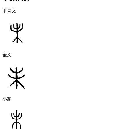
甲骨文
金文
小篆