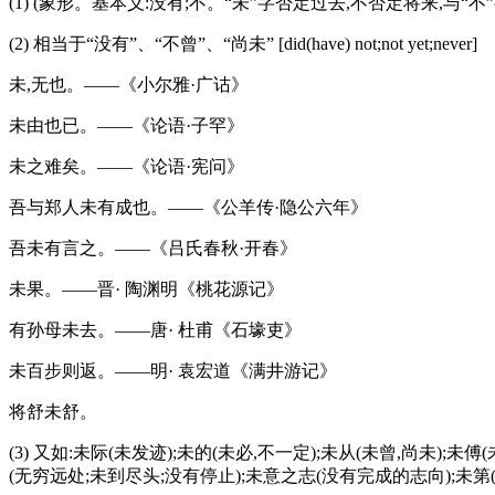
(1) (象形。基本义:没有;不。“未”字否定过去,不否定将来,与“
(2) 相当于“没有”、“不曾”、“尚未” [did(have) not;not yet;never]
未,无也。——《小尔雅·广诂》
未由也已。——《论语·子罕》
未之难矣。——《论语·宪问》
吾与郑人未有成也。——《公羊传·隐公六年》
吾未有言之。——《吕氏春秋·开春》
未果。——晋· 陶渊明《桃花源记》
有孙母未去。——唐· 杜甫《石壕吏》
未百步则返。——明· 袁宏道《满井游记》
将舒未舒。
(3) 又如:未际(未发迹);未的(未必,不一定);未从(未曾,尚未);
(无穷远处;未到尽头;没有停止);未意之志(没有完成的志向);未第