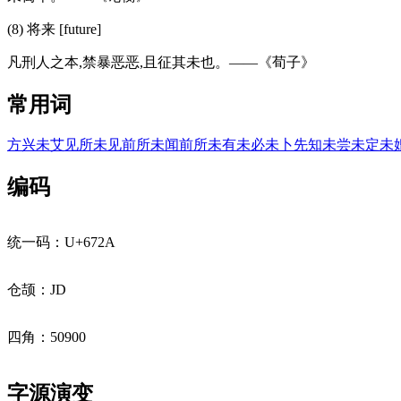
(8) 将来 [future]
凡刑人之本,禁暴恶恶,且征其未也。——《荀子》
常用词
方兴未艾
见所未见
前所未闻
前所未有
未必
未卜先知
未尝
未定
未
编码
统一码：U+672A
仓颉：JD
四角：50900
字源演变