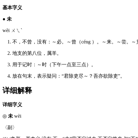
基本字义
●
未
wèi ㄨㄟˋ
1. 不，不曾，没有：～必。～曾（céng ）。～来。～尝
2. 地支的第八位，属羊。
3. 用于记时：～时（下午一点至三点）。
4. 放在句末，表示疑问：“君除吏尽～？吾亦欲除吏”。
详细解释
详细字义
◎
未
wèi
〈副〉