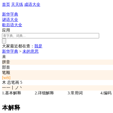
首页
天天练
成语大全
新华字典
谜语大全
歇后语大全
应用
大家最近都在查：
我
是
新华字典
>
未的意思
未
拼音
部首
笔顺
[wèi]
木
总笔画
5
一一丨ノ丶
1.基本解释
2.详细解释
3.常用词
4.编码
本解释