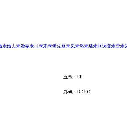
婚
未婚夫
未婚妻
未可
未来
未老先衰
未免
未然
未遂
未雨绸缪
未曾
未
五笔：FII
郑码：BDKO