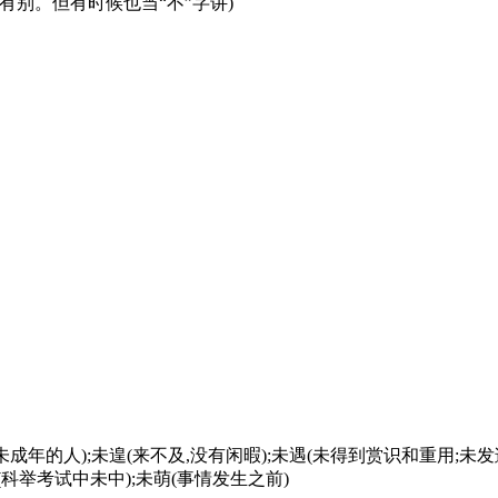
不”有别。但有时候也当“不”字讲)
未傅(未成年的人);未遑(来不及,没有闲暇);未遇(未得到赏识和重用;未
(科举考试中未中);未萌(事情发生之前)