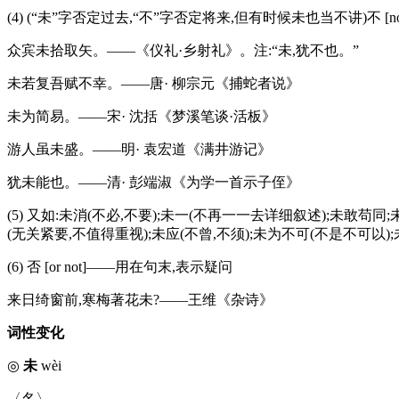
(4) (“未”字否定过去,“不”字否定将来,但有时候未也当不讲)不 [no
众宾未拾取矢。——《仪礼·乡射礼》。注:“未,犹不也。”
未若复吾赋不幸。——唐· 柳宗元《捕蛇者说》
未为简易。——宋· 沈括《梦溪笔谈·活板》
游人虽未盛。——明· 袁宏道《满井游记》
犹未能也。——清· 彭端淑《为学一首示子侄》
(5) 又如:未消(不必,不要);未一(不再一一去详细叙述);未敢苟同;
(无关紧要,不值得重视);未应(不曾,不须);未为不可(不是不可以);
(6) 否 [or not]——用在句末,表示疑问
来日绮窗前,寒梅著花未?——王维《杂诗》
词性变化
◎
未
wèi
〈名〉