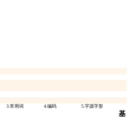
3.常用词
4.编码
5.字源字形
基