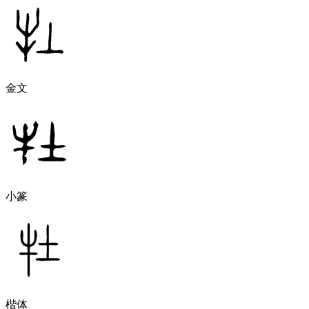
金文
小篆
楷体