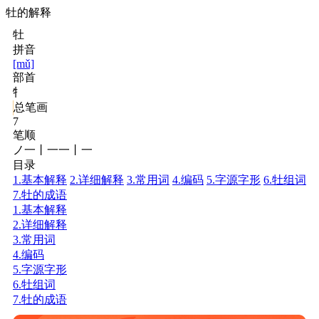
牡的解释
牡
拼音
[mǔ]
部首
牜
总笔画
7
笔顺
ノ一丨一一丨一
目录
1.基本解释
2.详细解释
3.常用词
4.编码
5.字源字形
6.牡组词
7.牡的成语
1.基本解释
2.详细解释
3.常用词
4.编码
5.字源字形
6.牡组词
7.牡的成语