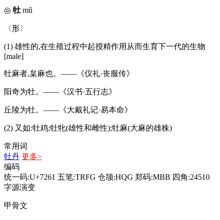
◎
牡
mǔ
〈形〉
(1) 雄性的,在生殖过程中起授精作用从而生育下一代的生物
[male]
牡麻者,枲麻也。——《仪礼·丧服传》
阳奇为牡。——《汉书·五行志》
丘陵为牡。——《大戴礼记·易本命》
(2) 又如:牡鸡;牡牝(雄性和雌性);牡麻(大麻的雄株)
常用词
牡丹
更多>
编码
统一码:U+7261
五笔:TRFG
仓颉:HQG
郑码:MBB
四角:24510
字源演变
甲骨文