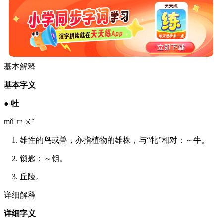
基本解释
基本字义
●
牡
mǔ ㄇㄨˇ
1. 雄性的鸟或兽，亦指植物的雄株，与“牝”相对：～牛。
2. 锁匙：～钥。
3. 丘陵。
详细解释
详细字义