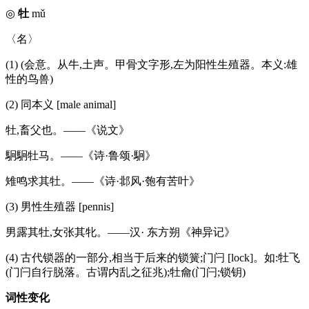
◎
牡
mǔ
〈名〉
(1) (会意。从牛,土声。甲骨文字形,左为阳性生殖器。本义:雄
性的鸟兽)
(2) 同本义 [male animal]
牡,畜父也。——《说文》
駉駉牡马。——《诗·鲁颂·駉》
雉鸣求其牡。——《诗·邶风·匏有苦叶》
(3) 男性生殖器 [pennis]
男露其牡,女张其牝。——汉· 东方朔《神异记》
(4) 古代锁器的一部分,相当于后来的锁簧;门闩 [lock]。如:牡飞
(门闩自行脱落。古谓内乱之征兆);牡龠(门闩;锁钥)
词性变化