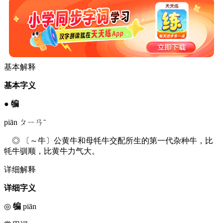
基本解释
基本字义
●
犏
piān ㄆㄧㄢˉ
◎ 〔～牛〕公黄牛和母牦牛交配所生的第一代杂种牛，比
牦牛驯顺，比黄牛力气大。
详细解释
详细字义
◎
犏
piān