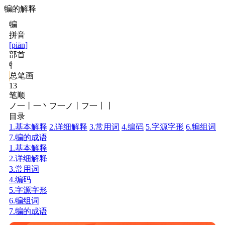
犏的解释
犏
拼音
[piān]
部首
牜
总笔画
13
笔顺
ノ一丨一丶フ一ノ丨フ一丨丨
目录
1.基本解释
2.详细解释
3.常用词
4.编码
5.字源字形
6.犏组词
7.犏的成语
1.基本解释
2.详细解释
3.常用词
4.编码
5.字源字形
6.犏组词
7.犏的成语