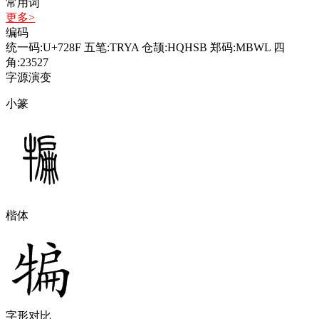
常用词
更多>
编码
统一码:U+728F
五笔:TRYA
仓颉:HQHSB
郑码:MBWL
四
角:23527
字源演变
小篆
楷体
字形对比