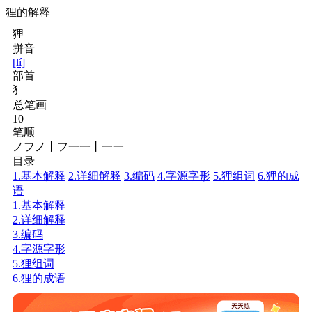
狸的解释
狸
拼音
[lí]
部首
犭
总笔画
10
笔顺
ノフノ丨フ一一丨一一
目录
1.基本解释
2.详细解释
3.编码
4.字源字形
5.狸组词
6.狸的成
语
1.基本解释
2.详细解释
3.编码
4.字源字形
5.狸组词
6.狸的成语