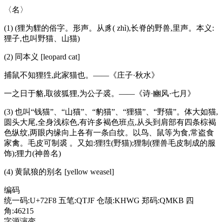
〈名〉
(1) (狸为貍的俗字。形声。从豸( zhì),长脊的野兽,里声。本义:
狸子,也叫野猫、山猫)
(2) 同本义 [leopard cat]
捕鼠不知狸狌,此家猫也。——《庄子·秋水》
一之日于貉,取彼狐狸,为公子裘。——《诗·豳风·七月》
(3) 也叫“钱猫”、“山猫”、“豹猫”、“狸猫”、“野猫”。体大如猫,
圆头大尾,全身浅棕色,有许多褐色班点,从头到肩部有四条棕褐
色纵纹,两眼内缘向上各有一条白纹。以鸟、鼠等为食,常盗食
家禽。毛皮可制裘 。又如:狸狌(野猫);狸制(狸兽毛皮制成的服
饰);狸力(神兽名)
(4) 黄鼠狼的别名 [yellow weasel]
编码
统一码:U+72F8
五笔:QTJF
仓颉:KHWG
郑码:QMKB
四
角:46215
字源演变