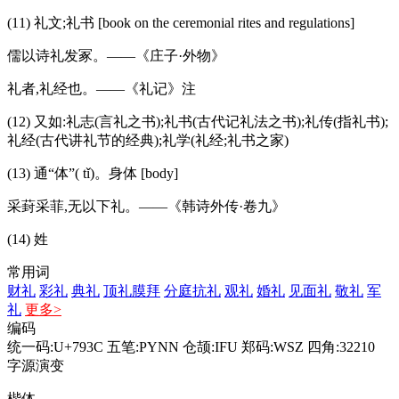
(11) 礼文;礼书 [book on the ceremonial rites and regulations]
儒以诗礼发冢。——《庄子·外物》
礼者,礼经也。——《礼记》注
(12) 又如:礼志(言礼之书);礼书(古代记礼法之书);礼传(指礼书);
礼经(古代讲礼节的经典);礼学(礼经;礼书之家)
(13) 通“体”( tǐ)。身体 [body]
采葑采菲,无以下礼。——《韩诗外传·卷九》
(14) 姓
常用词
财礼
彩礼
典礼
顶礼膜拜
分庭抗礼
观礼
婚礼
见面礼
敬礼
军
礼
更多>
编码
统一码:U+793C
五笔:PYNN
仓颉:IFU
郑码:WSZ
四角:32210
字源演变
楷体