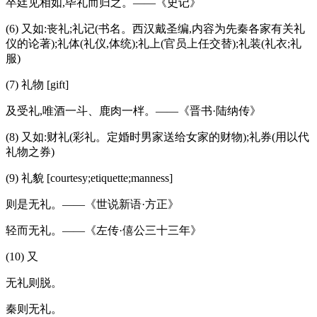
卒廷见相如,毕礼而归之。——《史记》
(6) 又如:丧礼;礼记(书名。西汉戴圣编,内容为先秦各家有关礼
仪的论著);礼体(礼仪,体统);礼上(官员上任交替);礼装(礼衣;礼
服)
(7) 礼物 [gift]
及受礼,唯酒一斗、鹿肉一柈。——《晋书·陆纳传》
(8) 又如:财礼(彩礼。定婚时男家送给女家的财物);礼券(用以代
礼物之券)
(9) 礼貌 [courtesy;etiquette;manness]
则是无礼。——《世说新语·方正》
轻而无礼。——《左传·僖公三十三年》
(10) 又
无礼则脱。
秦则无礼。