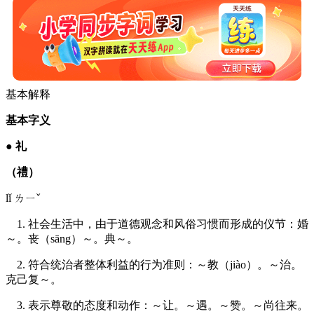
基本解释
基本字义
●
礼
（禮）
lǐ ㄌㄧˇ
1. 社会生活中，由于道德观念和风俗习惯而形成的仪节：婚
～。丧（sāng）～。典～。
2. 符合统治者整体利益的行为准则：～教（jiào）。～治。
克己复～。
3. 表示尊敬的态度和动作：～让。～遇。～赞。～尚往来。