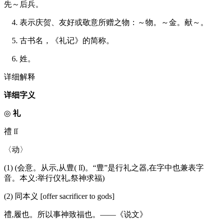
先～后兵。
4. 表示庆贺、友好或敬意所赠之物：～物。～金。献～。
5. 古书名，《礼记》的简称。
6. 姓。
详细解释
详细字义
◎
礼
禮 lǐ
〈动〉
(1) (会意。从示,从豊( lǐ)。“豊”是行礼之器,在字中也兼表字
音。本义:举行仪礼,祭神求福)
(2) 同本义 [offer sacrificer to gods]
禮,履也。所以事神致福也。——《说文》