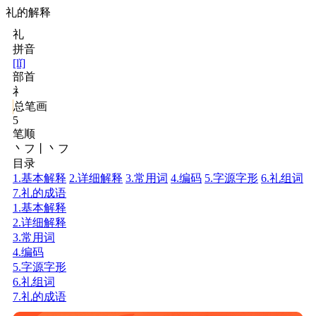
礼的解释
礼
拼音
[lǐ]
部首
礻
总笔画
5
笔顺
丶フ丨丶フ
目录
1.基本解释
2.详细解释
3.常用词
4.编码
5.字源字形
6.礼组词
7.礼的成语
1.基本解释
2.详细解释
3.常用词
4.编码
5.字源字形
6.礼组词
7.礼的成语