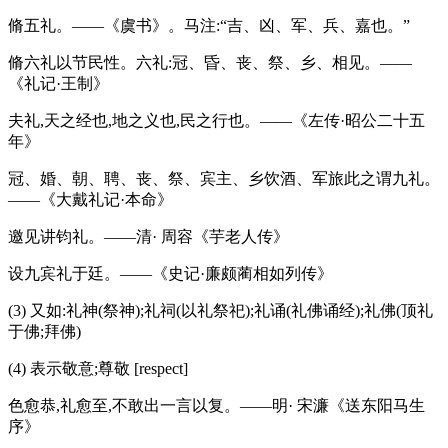
脩五礼。——《虞书》。马注:“吉、凶、军、兵、嘉也。”
脩六礼以节民性。六礼:冠、昏、丧、祭、乡、相见。——
《礼记·王制》
夫礼,天之经也,地之义也,民之行也。——《左传·昭公二十五
年》
冠、婚、朝、聘、丧、祭、宾主、乡饮酒、军旅此之谓九礼。
——《大戴礼记·本命》
邀见讲钧礼。——清· 周容《芋老人传》
设九宾礼于廷。——《史记·廉颇蔺相如列传》
(3) 又如:礼神(祭神);礼祠(以礼祭祀);礼诵(礼佛诵经);礼佛(顶礼
于佛;拜佛)
(4) 表示敬意;尊敬 [respect]
色愈恭,礼愈至,不敢出一言以复。——明· 宋濂《送东阳马生
序》