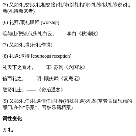
(5) 又如:礼交(以礼相交接);礼待(以礼相待);礼陈(以礼陈说);礼
新(礼待新来者)
(6) 礼拜,顶礼膜拜 [worship]
暗与山僧别,低头礼白云。——李白《秋浦歌》
(7) 又如:礼揖(行礼作揖)
(8) 礼遇;厚待 [courteous reception]
礼天下之奇才。——宋· 苏洵《六国论》
信而礼之。——明· 顾炎武《复庵记》
敬贤礼士。——《资治通鉴》
(9) 又如:礼任(礼遇信任);礼异(特殊礼遇);礼案(掌管官妓乐籍的
部门;亦作“乐案”。官妓乐籍档案)
词性变化
◎
礼