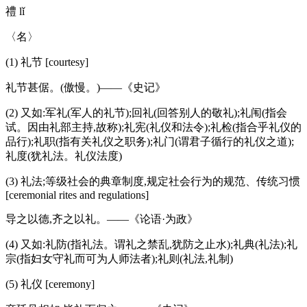
禮 lǐ
〈名〉
(1) 礼节 [courtesy]
礼节甚倨。(傲慢。)——《史记》
(2) 又如:军礼(军人的礼节);回礼(回答别人的敬礼);礼闱(指会
试。因由礼部主持,故称);礼宪(礼仪和法令);礼检(指合乎礼仪的
品行);礼职(指有关礼仪之职务);礼门(谓君子循行的礼仪之道);
礼度(犹礼法。礼仪法度)
(3) 礼法;等级社会的典章制度,规定社会行为的规范、传统习惯
[ceremonial rites and regulations]
导之以德,齐之以礼。——《论语·为政》
(4) 又如:礼防(指礼法。谓礼之禁乱,犹防之止水);礼典(礼法);礼
宗(指妇女守礼而可为人师法者);礼则(礼法,礼制)
(5) 礼仪 [ceremony]