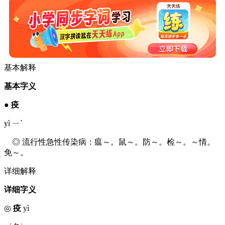
基本解释
基本字义
●
疫
yì ㄧˋ
◎ 流行性急性传染病：瘟～。鼠～。防～。检～。～情。
免～。
详细解释
详细字义
◎
疫
yì