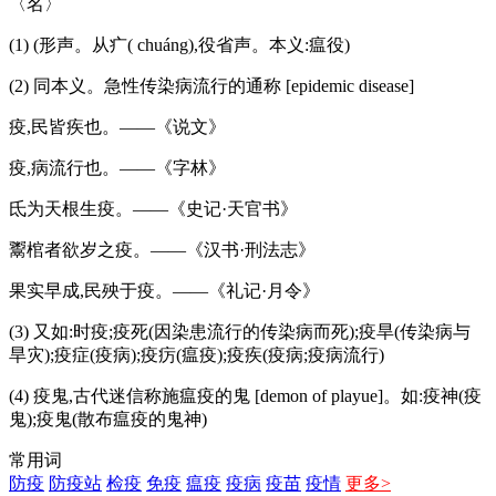
〈名〉
(1) (形声。从疒( chuáng),役省声。本义:瘟役)
(2) 同本义。急性传染病流行的通称 [epidemic disease]
疫,民皆疾也。——《说文》
疫,病流行也。——《字林》
氐为天根生疫。——《史记·天官书》
鬻棺者欲岁之疫。——《汉书·刑法志》
果实早成,民殃于疫。——《礼记·月令》
(3) 又如:时疫;疫死(因染患流行的传染病而死);疫旱(传染病与
旱灾);疫症(疫病);疫疠(瘟疫);疫疾(疫病;疫病流行)
(4) 疫鬼,古代迷信称施瘟疫的鬼 [demon of playue]。如:疫神(疫
鬼);疫鬼(散布瘟疫的鬼神)
常用词
防疫
防疫站
检疫
免疫
瘟疫
疫病
疫苗
疫情
更多>