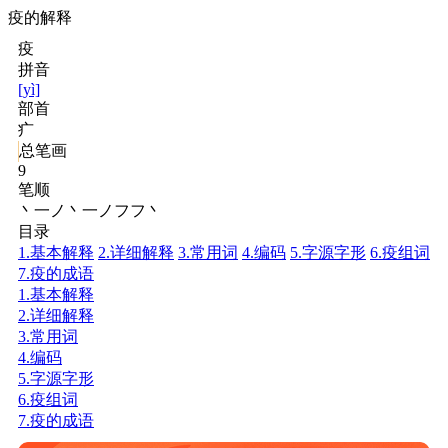
疫的解释
疫
拼音
[yì]
部首
疒
总笔画
9
笔顺
丶一ノ丶一ノフフ丶
目录
1.基本解释
2.详细解释
3.常用词
4.编码
5.字源字形
6.疫组词
7.疫的成语
1.基本解释
2.详细解释
3.常用词
4.编码
5.字源字形
6.疫组词
7.疫的成语