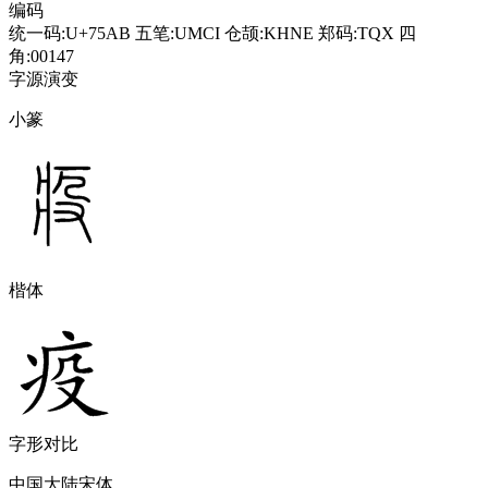
编码
统一码:U+75AB
五笔:UMCI
仓颉:KHNE
郑码:TQX
四
角:00147
字源演变
小篆
楷体
字形对比
中国大陆宋体