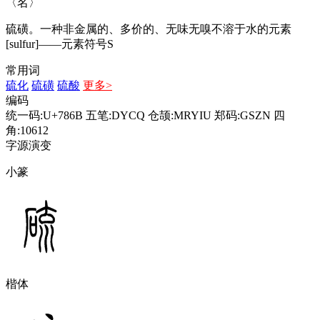
〈名〉
硫磺。一种非金属的、多价的、无味无嗅不溶于水的元素
[sulfur]——元素符号S
常用词
硫化
硫磺
硫酸
更多>
编码
统一码:U+786B
五笔:DYCQ
仓颉:MRYIU
郑码:GSZN
四
角:10612
字源演变
小篆
楷体