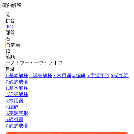
硫的解释
硫
拼音
[liú]
部首
石
总笔画
12
笔顺
一ノ丨フ一丶一フ丶ノ丨フ
目录
1.基本解释
2.详细解释
3.常用词
4.编码
5.字源字形
6.硫组词
7.硫的成语
1.基本解释
2.详细解释
3.常用词
4.编码
5.字源字形
6.硫组词
7.硫的成语