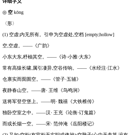
详细字义
◎
空
kōng
〈形〉
(1) 空虚;内无所有。引申为空虚处,空档 [empty;hollow]
空,空虚。——《广韵》
小东大东,杼柚其空。——《诗·小雅·大东》
常有高猿长啸,属引凄异,空谷传响。——《水经注·江水》
仓禀实而囹圄空。——《管子·五辅》
夜静春山空。——唐· 王维《鸟鸣涧》
送将军登空堡上。——明· 魏禧《大铁椎传》
独卧空室之中。——汉· 王充《论衡·订鬼篇》
而或长烟一空。——宋· 范仲淹《岳阳楼记》
(2) 又如:空衔(有官衔无实职或俸禄);空脑子(心中无盘算,没有