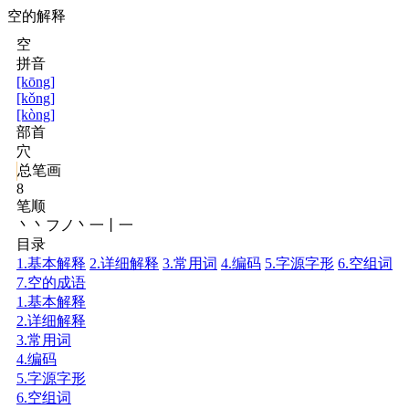
空的解释
空
拼音
[kōng]
[kǒng]
[kòng]
部首
穴
总笔画
8
笔顺
丶丶フノ丶一丨一
目录
1.基本解释
2.详细解释
3.常用词
4.编码
5.字源字形
6.空组词
7.空的成语
1.基本解释
2.详细解释
3.常用词
4.编码
5.字源字形
6.空组词