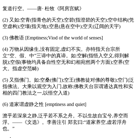
复道行空。——唐· 杜牧《阿房宫赋》
(2) 又如:空青(指青色的天空);空碧(指澄碧的天空);空中结构(凭
空虚构);空壤(指天地);空悬(悬在空中);空天(辽阔的天宇)
(3) 佛教语 [Emptiness;Viod of the world of senses]
(4) 万物从因缘生,没有固定,虚幻不实。亦特指天台宗所
立“空、假、中”三谛中的真谛。如:空解(指悟入空义,得到解
脱);空假(事物均具备自性空无和幻相宛然两个方面);空界(空
大。指虚空范畴)
(5) 又指佛门。如:空桑(佛门);空王(佛教徒对佛的尊敬);空门(泛
指佛法。大乘以观空为入门,故称;佛教天台宗谓通达真性和实
相的四门教法之一,以悟空入道)
(6) 道家谓虚静之性 [emptiness and quiet]
澹乎若深泉之静,泛乎若不系之舟。不以生故自宝兮,养空而
浮。——《文选》。李善注引 郑玄曰:“道家养空,虚若浮舟
也。”