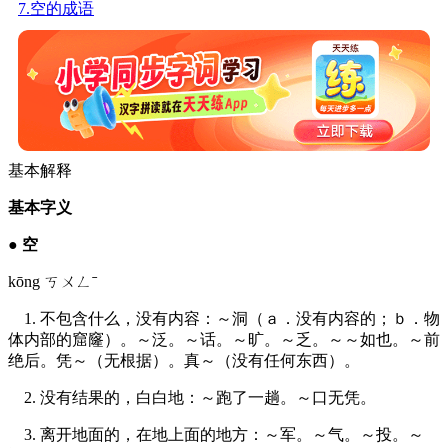
7.空的成语
基本解释
基本字义
●
空
kōng ㄎㄨㄥˉ
1. 不包含什么，没有内容：～洞（ａ．没有内容的；ｂ．物
体内部的窟窿）。～泛。～话。～旷。～乏。～～如也。～前
绝后。凭～（无根据）。真～（没有任何东西）。
2. 没有结果的，白白地：～跑了一趟。～口无凭。
3. 离开地面的，在地上面的地方：～军。～气。～投。～