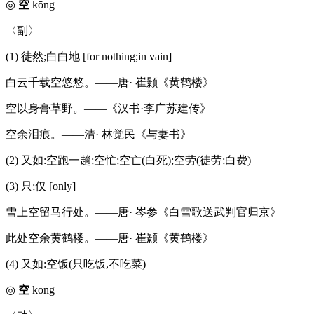
◎
空
kōng
〈副〉
(1) 徒然;白白地 [for nothing;in vain]
白云千载空悠悠。——唐· 崔颢《黄鹤楼》
空以身膏草野。——《汉书·李广苏建传》
空余泪痕。——清· 林觉民《与妻书》
(2) 又如:空跑一趟;空忙;空亡(白死);空劳(徒劳;白费)
(3) 只;仅 [only]
雪上空留马行处。——唐· 岑参《白雪歌送武判官归京》
此处空余黄鹤楼。——唐· 崔颢《黄鹤楼》
(4) 又如:空饭(只吃饭,不吃菜)
◎
空
kōng