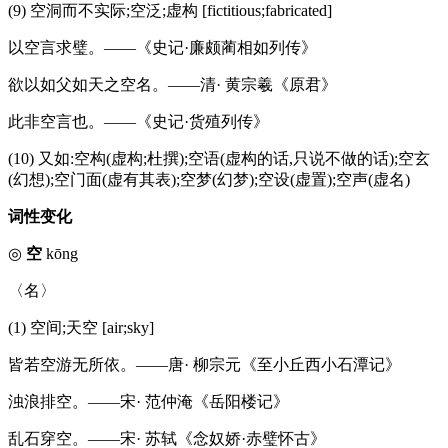
(9) 空洞而不实际;空泛;虚构 [fictitious;fabricated]
以空言求璧。——《史记·廉颇蔺相如列传》
欲以如父如天之空名。——清· 黄宗羲《原君》
此非空言也。——《史记·货殖列传》
(10) 又如:空构(虚构;杜撰);空语(虚构的话,只说不做的话);空玄
(幻想);空门面(虚有其表);空梦(幻梦);空设(虚置);空声(虚名)
词性变化
◎
空
kōng
〈名〉
(1) 空间;天空 [air;sky]
皆若空游无所依。——唐· 柳宗元《至小丘西小石潭记》
浊浪排空。——宋· 范仲淹《岳阳楼记》
乱石穿空。——宋· 苏轼《念奴娇·赤璧怀古》