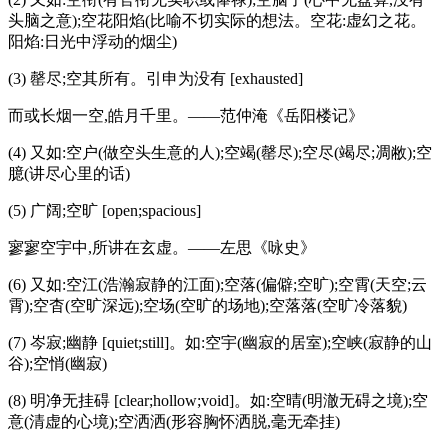
头脑之意);空花阳焰(比喻不切实际的想法。空花:虚幻之花。
阳焰:日光中浮动的烟尘)
(3) 罄尽;空其所有。引申为没有 [exhausted]
而或长烟一空,皓月千里。——范仲淹《岳阳楼记》
(4) 又如:空户(做空头生意的人);空竭(罄尽);空尽(竭尽;凋敝);空
臆(讲尽心里的话)
(5) 广阔;空旷 [open;spacious]
寥寥空宇中,所讲在玄虚。——左思《咏史》
(6) 又如:空江(浩瀚寂静的江面);空落(偏僻;空旷);空霄(天空;云
霄);空杳(空旷深远);空场(空旷的场地);空落落(空旷冷落貌)
(7) 岑寂;幽静 [quiet;still]。如:空宇(幽寂的居室);空峡(寂静的山
谷);空悄(幽寂)
(8) 明净无挂碍 [clear;hollow;void]。如:空晴(明澈无碍之境);空
意(清虚的心境);空洒洒(形容胸怀洒脱,毫无牵挂)