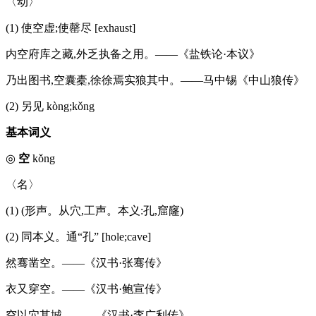
〈动〉
(1) 使空虚;使罄尽 [exhaust]
内空府库之藏,外乏执备之用。——《盐铁论·本议》
乃出图书,空囊橐,徐徐焉实狼其中。——马中锡《中山狼传》
(2) 另见 kòng;kǒng
基本词义
◎
空
kǒng
〈名〉
(1) (形声。从穴,工声。本义:孔,窟窿)
(2) 同本义。通“孔” [hole;cave]
然骞凿空。——《汉书·张骞传》
衣又穿空。——《汉书·鲍宣传》
空以穴其城。——《汉书·李广利传》