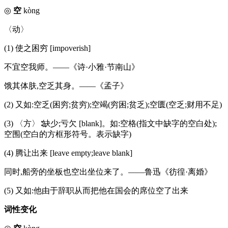
◎
空
kòng
〈动〉
(1) 使之困穷 [impoverish]
不宜空我师。——《诗·小雅·节南山》
饿其体肤,空乏其身。——《孟子》
(2) 又如:空乏(困穷;贫穷);空竭(穷困;贫乏);空匮(空乏;财用不足)
(3) 〈方〉∶缺少;亏欠 [blank]。如:空格(指文中缺字的空白处);
空围(空白的方框形符号。表示缺字)
(4) 腾让出来 [leave empty;leave blank]
同时,船旁的坐板也空出坐位来了。——鲁迅《彷徨·离婚》
(5) 又如:他由于辞职从而把他在国会的席位空了出来
词性变化