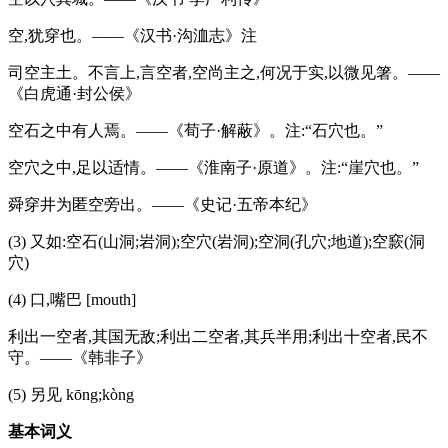
空,犹穿也。——《汉书·沟洫志》注
司空主土。不言上,言空者,空尚主之,何况于实,以微见箸。——
《白虎通·封公侯》
空石之中有人焉。——《荀子·解蔽》。注:“石穴也。”
空穴之中,足以适情。——《淮南子·原道》。注:“崖穴也。”
舜穿井为匿空旁出。——《史记·五帝本纪》
(3) 又如:空石(山洞;岩洞);空穴(岩洞);空洞(孔穴;地道);空窾(洞
穴)
(4) 口,嘴巴 [mouth]
利出一空者,其国无敌;利出二空者,其兵半用;利出十空者,民不
守。——《韩非子》
(5) 另见 kōng;kòng
基本词义