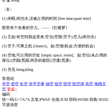
◎
空
kòng
〈名〉
(1) 闲暇,闲功夫,没被占用的时间 [free time;spare time]
那里有个坐着的空儿。——《红楼梦》
(2) 又如:有空到我这里来;空当(空隙;空子);空儿(闲功夫)
(3) 空子,可乘之机 [chance]。如:空便(机会;方便的机会)
(4) 空地,可占用的空处 [empty space; room]。如:空位(未占用的
座位);空园(荒园;闲弃的庭院);空废(荒废)
(5) 另见 kōng;kǒng
常用词
半空
碧空
长空
赤手空拳
抽空
低空
防空
防空洞
高空
海阔天
空
更多>
编码
统一码:U+7A7A
五笔:PWAF
仓颉:JCM
郑码:WOBI
四角:30102
字源演变