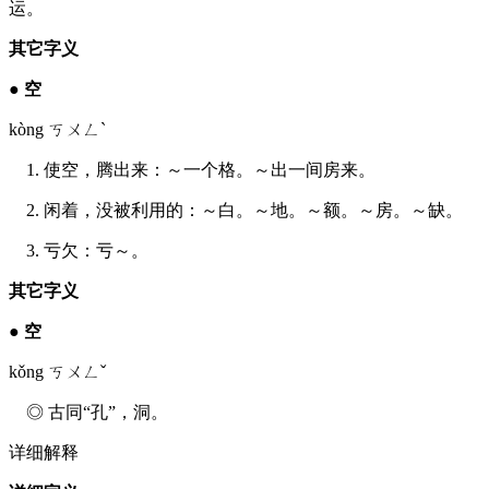
运。
其它字义
●
空
kòng ㄎㄨㄥˋ
1. 使空，腾出来：～一个格。～出一间房来。
2. 闲着，没被利用的：～白。～地。～额。～房。～缺。
3. 亏欠：亏～。
其它字义
●
空
kǒng ㄎㄨㄥˇ
◎ 古同“孔”，洞。
详细解释