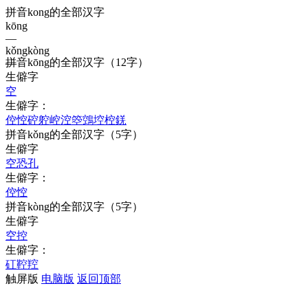
拼音kong的全部汉字
kōng
—
kǒng
kòng
拼音
kōng
的全部汉字
（12字）
—
生僻字
空
生僻字：
倥
悾
硿
躻
崆
涳
箜
鵼
埪
椌
錓
拼音
kǒng
的全部汉字
（5字）
生僻字
空
恐
孔
生僻字：
倥
悾
拼音
kòng
的全部汉字
（5字）
生僻字
空
控
生僻字：
矼
鞚
羫
触屏版
电脑版
返回顶部