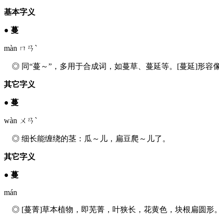
基本字义
●
蔓
màn ㄇㄢˋ
◎ 同“蔓～”，多用于合成词，如蔓草、蔓延等。[蔓延]形容
其它字义
●
蔓
wàn ㄨㄢˋ
◎ 细长能缠绕的茎：瓜～儿，扁豆爬～儿了。
其它字义
●
蔓
mán
◎ [蔓菁]草本植物，即芜菁，叶狭长，花黄色，块根扁圆形