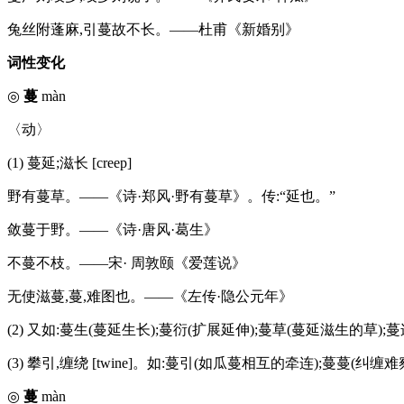
兔丝附蓬麻,引蔓故不长。——杜甫《新婚别》
词性变化
◎
蔓
màn
〈动〉
(1) 蔓延;滋长 [creep]
野有蔓草。——《诗·郑风·野有蔓草》。传:“延也。”
敛蔓于野。——《诗·唐风·葛生》
不蔓不枝。——宋· 周敦颐《爱莲说》
无使滋蔓,蔓,难图也。——《左传·隐公元年》
(2) 又如:蔓生(蔓延生长);蔓衍(扩展延伸);蔓草(蔓延滋生的草);
(3) 攀引,缠绕 [twine]。如:蔓引(如瓜蔓相互的牵连);蔓蔓(纠缠
◎
蔓
màn