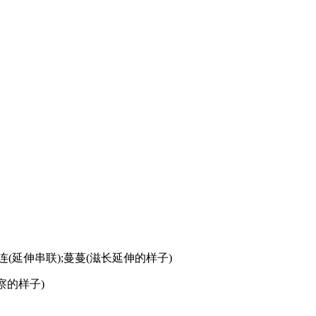
蔓连(延伸串联);蔓蔓(滋长延伸的样子)
难察的样子)