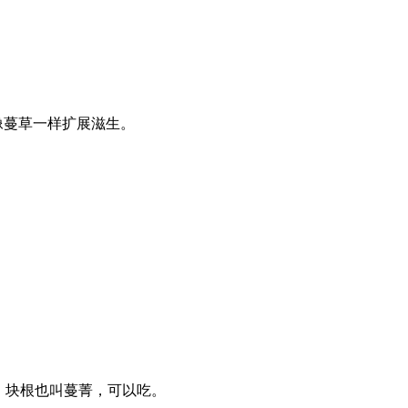
像蔓草一样扩展滋生。
。块根也叫蔓菁，可以吃。