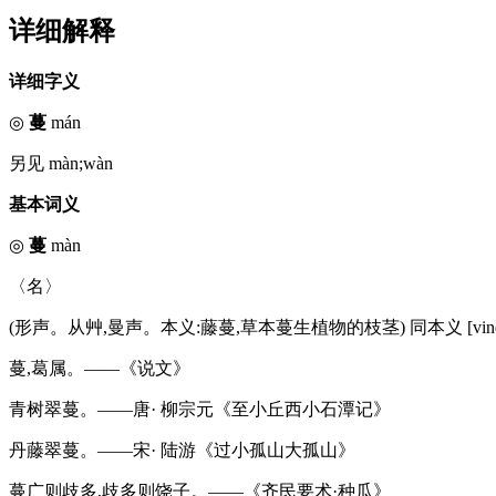
详细解释
详细字义
◎
蔓
mán
另见 màn;wàn
基本词义
◎
蔓
màn
〈名〉
(形声。从艸,曼声。本义:藤蔓,草本蔓生植物的枝茎) 同本义 [vine
蔓,葛属。——《说文》
青树翠蔓。——唐· 柳宗元《至小丘西小石潭记》
丹藤翠蔓。——宋· 陆游《过小孤山大孤山》
蔓广则歧多,歧多则饶子。——《齐民要术·种瓜》