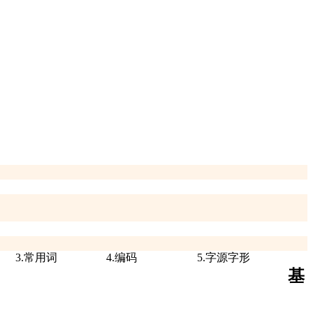
3.常用词
4.编码
5.字源字形
基