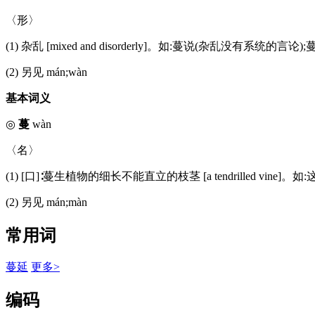
〈形〉
(1) 杂乱 [mixed and disorderly]。如:蔓说(杂乱没有系统的
(2) 另见 mán;wàn
基本词义
◎
蔓
wàn
〈名〉
(1) [口]∶蔓生植物的细长不能直立的枝茎 [a tendrilled vine
(2) 另见 mán;màn
常用词
蔓延
更多>
编码