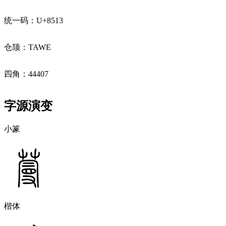
统一码：U+8513
仓颉：TAWE
四角：44407
字源演变
小篆
楷体