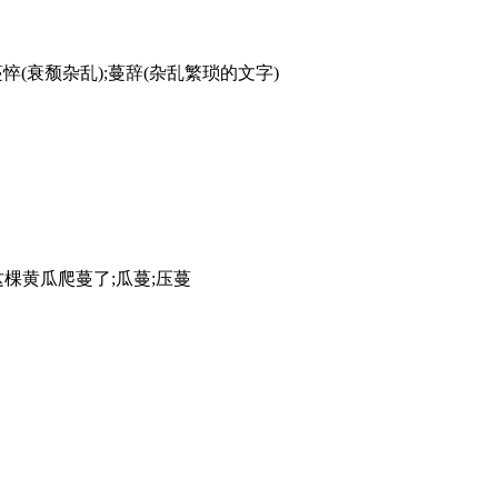
言论);蔓悴(衰颓杂乱);蔓辞(杂乱繁琐的文字)
]。如:这棵黄瓜爬蔓了;瓜蔓;压蔓