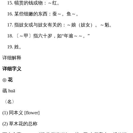
15. 犒赏的钱或物：～红。
16. 某些细嫩的东西：蚕～。鱼～。
17. 指妓女或与妓女有关的：～娘（妓女）。～魁。
18. 〔～甲〕指六十岁，如“年逾～～。”
19. 姓。
详细解释
详细字义
◎
花
蘤 huā
〈名〉
(1) 同本义 [flower]
(2) 草木花的总称