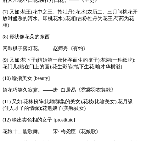
洛人凡花不曰花,独牡丹曰花。——《尘史》
(7) 又如:花王(花中之王。指牡丹);花水(农历二、三月间桃花开
放时盛涨的河水。即桃花水);花相(古称牡丹为花王,芍药为花
相)
(8) 形状像花朵的东西
闲敲棋子落灯花。——赵师秀《有约》
(9) 又如:花下子(结婚第一夜怀孕而生的孩子);花湖(一种纸牌);
花门儿(贴在门上的画);花生彩笔(笔下生花,喻才华横溢)
(10) 喻指美女 [beauty]
娇花巧笑久寂寥。——唐· 白居易《霓裳羽衣舞歌》
(11) 又如:花林粉阵(比喻群集的美女);花枝(比喻美女);花月缘
(佳人才子的情缘);花魁娘子(美称妓女)
(12) 喻出卖色相的女子 [prostitute]
花娘十二能歌舞。——宋· 梅尧臣《花娘歌》