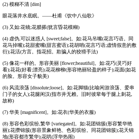
(2) 模糊不清 [dim]
眼花落井水底眠。——杜甫《饮中八仙歌》
(3) 又如:花镜;花腊搽(犹言昏花模糊)
(4) 虚伪,可以迷惑人 [sweet;false]。如:花马吊嘴(花言巧语。同
花马掉嘴);花甜蜜嘴(甜言蜜语);花胡哨(花言巧语;虚情假意的敷
衍);花活(方言。指花招。欺骗人的狡猾手法)
(5) 像花一样的。形容美丽 [flower;beautiful]。如:花巧(灵巧好
看);花花(好看;漂亮);花花柳柳(形容艳丽轻盈的样子);花面(如花
的脸。形容女子貌美)
(6) 风流浪荡 [dissolute;loose]。如:花脚猫(比喻闲游浪荡、爱串
门子的女人);花腿闲汉(指市井无赖。旧时彼辈每于腿上刺花,
故称)
(7) 华美 [magnificent]。如:花衣(华美的衣服)
(8) 形容色彩缤纷,繁华 [variegated]。如:花团锦簇(形容繁华艳
丽);花攒锦簇(形容景象鲜艳、色彩缤纷。同花团锦簇);花天锦
地(形容都市繁华);花哄(浮华热闹)