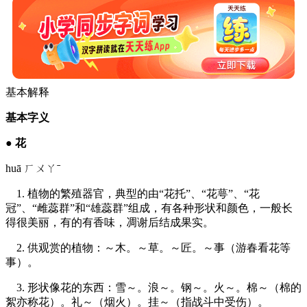
基本解释
基本字义
●
花
huā ㄏㄨㄚˉ
1. 植物的繁殖器官，典型的由“花托”、“花萼”、“花
冠”、“雌蕊群”和“雄蕊群”组成，有各种形状和颜色，一般长
得很美丽，有的有香味，凋谢后结成果实。
2. 供观赏的植物：～木。～草。～匠。～事（游春看花等
事）。
3. 形状像花的东西：雪～。浪～。钢～。火～。棉～（棉的
絮亦称花）。礼～（烟火）。挂～（指战斗中受伤）。