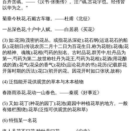
百卉含蘤。——《汉书·张衡传》。注:“蘤,古花字也。经传皆
以华为之。”
菊垂今秋花,石戴古车辙。——杜甫《北征》
一丛深色花,十户中人赋。——白居易《买花》
(3) 如:花洞(茂密的花丛。或指花丛深处);花石纲(运送花石的船
队);花朝日(传说农历二月十二日为百花生日,称为花朝);花魂(花
的精神、魂魄);花相(芍药的别名。古时品花,群芳中,牡丹品为
第一,芍药为第二,故世称牡丹为花王,芍药为花相);花酒(用花酿
成的酒);花气(花朵的香气);花经(品论花卉的书);花历(记载群花
开落时期的历法);花口(初开的花。因花开时如口张状,故称)
(4) 泛指能开花供观赏的草本与木本植物
春路雨添花,花动一山春色。——秦观《好事近》
(5) 又如:花丁(种花的园丁);花池(庭园中种植花草的地方。一般
有矮栏围绕);花草(泛指可供观赏的花和草)
(6) 特指某一名花