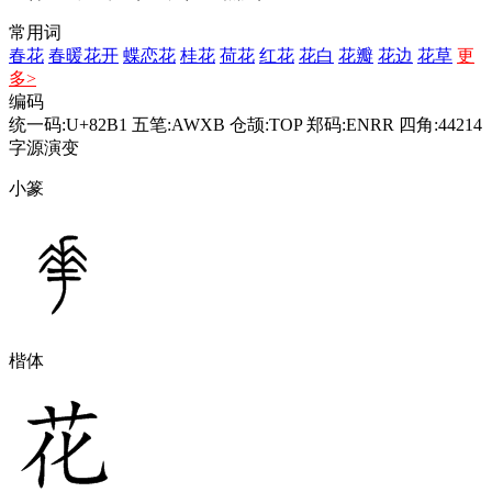
常用词
春花
春暖花开
蝶恋花
桂花
荷花
红花
花白
花瓣
花边
花草
更
多>
编码
统一码:U+82B1
五笔:AWXB
仓颉:TOP
郑码:ENRR
四角:44214
字源演变
小篆
楷体