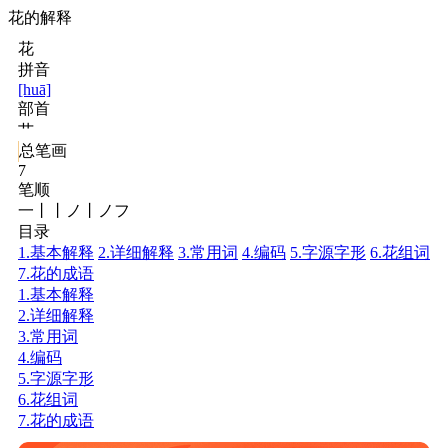
花的解释
花
拼音
[huā]
部首
艹
总笔画
7
笔顺
一丨丨ノ丨ノフ
目录
1.基本解释
2.详细解释
3.常用词
4.编码
5.字源字形
6.花组词
7.花的成语
1.基本解释
2.详细解释
3.常用词
4.编码
5.字源字形
6.花组词
7.花的成语