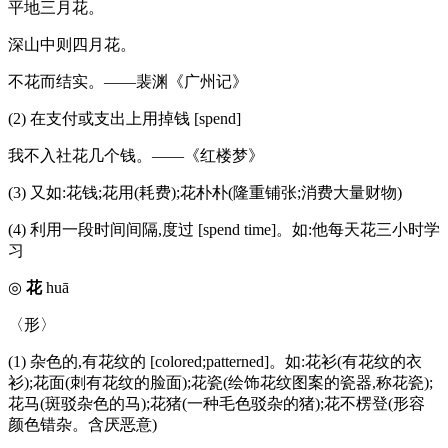
平地三月花。
深山中则四月花。
不花而结实。——裴渊《广州记》
(2) 在支付或支出上用掉钱 [spend]
我不入社花几个钱。——《红楼梦》
(3) 又如:花钱;花用(耗费);花朴朴(隆重铺张;消费大量财物)
(4) 利用一段时间间隔,度过 [spend time]。如:他每天花三小时学
习
◎
花
huā
〈形〉
(1) 杂色的,有花纹的 [colored;patterned]。如:花衫(有花纹的衣
衫);花面(刺有花纹的脸面);花瓷(绘饰花纹图案的瓷器,称花瓷);
花马(斑驳杂色的马);花猪(一种毛色驳杂的猪);花不楞登(形容
颜色错杂。含厌恶意)