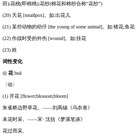
田);花桃(即棉桃);花纱(棉花和棉纱合称“花纱”)
(20) 天花 [smallpox]。如:出花儿
(21) 某些动物的幼仔 [the young of some animal]。如:猪花,鱼花
(22) 作战时受的外伤 [wound]。如:挂花
(23) 姓
词性变化
◎
花
huā
〈动〉
(1) 开花 [flower;blossom;bloom]
朱雀桥边野草花。——刘禹锡《乌衣巷》
未花时采。——宋· 沈括《梦溪笔谈》
花过而采。