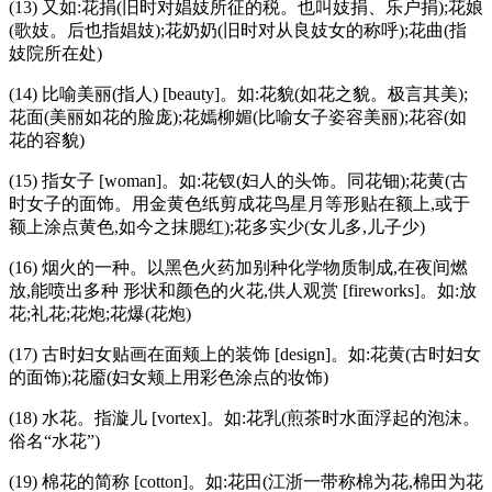
(13) 又如:花捐(旧时对娼妓所征的税。也叫妓捐、乐户捐);花娘
(歌妓。后也指娼妓);花奶奶(旧时对从良妓女的称呼);花曲(指
妓院所在处)
(14) 比喻美丽(指人) [beauty]。如:花貌(如花之貌。极言其美);
花面(美丽如花的脸庞);花嫣柳媚(比喻女子姿容美丽);花容(如
花的容貌)
(15) 指女子 [woman]。如:花钗(妇人的头饰。同花钿);花黄(古
时女子的面饰。用金黄色纸剪成花鸟星月等形贴在额上,或于
额上涂点黄色,如今之抹腮红);花多实少(女儿多,儿子少)
(16) 烟火的一种。以黑色火药加别种化学物质制成,在夜间燃
放,能喷出多种 形状和颜色的火花,供人观赏 [fireworks]。如:放
花;礼花;花炮;花爆(花炮)
(17) 古时妇女贴画在面颊上的装饰 [design]。如:花黄(古时妇女
的面饰);花靥(妇女颊上用彩色涂点的妆饰)
(18) 水花。指漩儿 [vortex]。如:花乳(煎茶时水面浮起的泡沫。
俗名“水花”)
(19) 棉花的简称 [cotton]。如:花田(江浙一带称棉为花,棉田为花