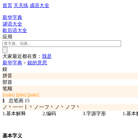
首页
天天练
成语大全
新华字典
谜语大全
歇后语大全
应用
大家最近都在查：
我
是
新华字典
>
鋑的意思
鋑
拼音
部首
笔顺
[cuān]
[jiān]
[juān]
釒
总笔画
15
ノ丶一一丨丶ノ一フ丶ノ丶ノフ丶
1.基本解释
2.编码
3.字源字形
1.基
基本字义