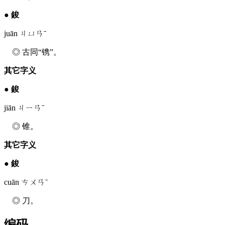
●
鋑
juān ㄐㄩㄢˉ
◎ 古同“镌”。
其它字义
●
鋑
jiān ㄐㄧㄢˉ
◎ 锥。
其它字义
●
鋑
cuān ㄘㄨㄢˉ
◎ 刀。
编码