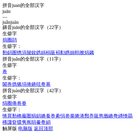
拼音juan的全部汉字
juān
—
juǎn
juàn
拼音
juān
的全部汉字
（22字）
—
生僻字
捐
圈
鹃
生僻字：
勌
鋗
圏
镌
涓
脧
鋑
鐫
娟
梋
瓹
裐
勬
鎸
姢
鞙
朘
焆
蠲
拼音
juǎn
的全部汉字
（11字）
生僻字
卷
生僻字：
闂
巻
臇
锩
埍
捲
錈
呟
帣
菤
拼音
juàn
的全部汉字
（42字）
生僻字
绢
圈
倦
卷
眷
生僻字：
惓
罥
勌
棬
蔨
圏
狷
鋗
婘
飬
巻
絭
悁
劵
桊
腃
淃
鄄
奍
瓹
雋
巂
睠
弮
縳
慻
羂
椦
讂
奆
獧
隽
嶲
睊
餋
帣
絹
触屏版
电脑版
返回顶部