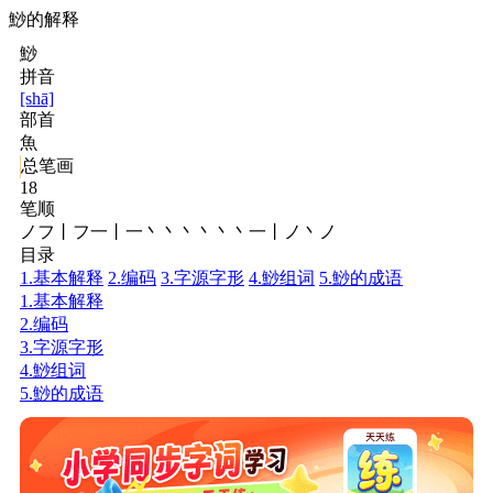
鯋的解释
鯋
拼音
[shā]
部首
魚
总笔画
18
笔顺
ノフ丨フ一丨一丶丶丶丶丶丶一丨ノ丶ノ
目录
1.基本解释
2.编码
3.字源字形
4.鯋组词
5.鯋的成语
1.基本解释
2.编码
3.字源字形
4.鯋组词
5.鯋的成语