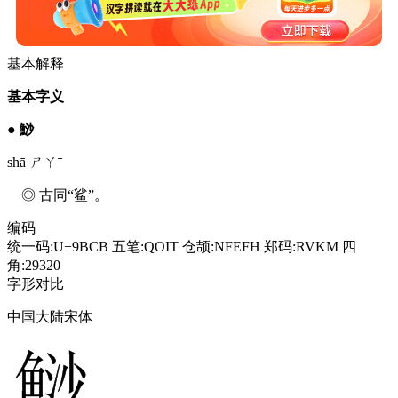
基本解释
基本字义
●
鯋
shā ㄕㄚˉ
◎ 古同“鲨”。
编码
统一码:U+9BCB
五笔:QOIT
仓颉:NFEFH
郑码:RVKM
四
角:29320
字形对比
中国大陆宋体