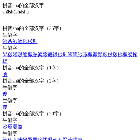
拼音sha的全部汉字
shā
shá
shǎ
shà
—
拼音
shā
的全部汉字
（35字）
生僻字
沙
杀
纱
煞
砂
杉
刹
生僻字：
乷
猀
鯊
唦
硰
摋
繺
桬
蔱
殺
铩
魦
剎
鲨
挲
紗
莎
樧
鎩
髿
痧
鯋
挱
粆
榝
裟
毮
閷
拼音
shá
的全部汉字
（1字）
啥
拼音
shǎ
的全部汉字
（2字）
生僻字
傻
生僻字：
儍
拼音
shà
的全部汉字
（20字）
生僻字
沙
厦
霎
煞
生僻字：
箑
倽
菨
啑
帹
歰
翣
唼
閯
嗄
歃
濈
翜
萐
喢
廈