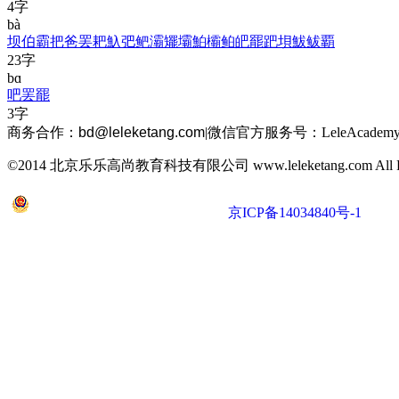
4字
bà
坝
伯
霸
把
爸
罢
耙
魞
弝
鲃
灞
矲
壩
鮊
欛
鲌
皅
罷
跁
垻
鮁
鲅
覇
23字
bɑ
吧
罢
罷
3字
商务合作：
bd@leleketang.com
|
微信官方服务号：LeleAcademy
©2014 北京乐乐高尚教育科技有限公司 www.leleketang.com All Righ
京公网安备 11010802022053号
京ICP备14034840号-1