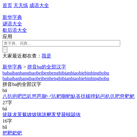
首页
天天练
成语大全
新华字典
谜语大全
歇后语大全
应用
大家最近都在查：
我
是
新华字典
>
拼音ba的全部汉字
ba
bai
ban
bang
bao
bei
ben
beng
bi
bian
biao
bie
bin
bing
bo
bu
ba
bai
ban
bang
bao
bei
ben
beng
bi
bian
biao
bie
bin
bing
bo
bu
拼音ba的全部汉字
bā
八
扒
疤
吧
巴
叭
笆
芭
捌
丷
玐
粑
哵
蚆
魞
峇
扷
柭
哱
釟
岜
朳
仈
羓
夿
豝
鲃
27字
bá
拔
跋
犮
茇
魃
妭
炦
胈
詙
颰
叐
癹
菝
軷
鼥
抜
16字
bǎ
把
靶
鈀
钯