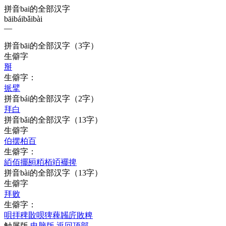
拼音bai的全部汉字
bāi
bái
bǎi
bài
—
拼音
bāi
的全部汉字
（3字）
生僻字
掰
生僻字：
挀
擘
拼音
bái
的全部汉字
（2字）
拜
白
拼音
bǎi
的全部汉字
（13字）
生僻字
伯
摆
柏
百
生僻字：
絔
佰
擺
瓸
粨
栢
竡
襬
捭
拼音
bài
的全部汉字
（13字）
生僻字
拜
败
生僻字：
唄
拝
稗
贁
呗
猈
薭
韛
庍
敗
粺
触屏版
电脑版
返回顶部