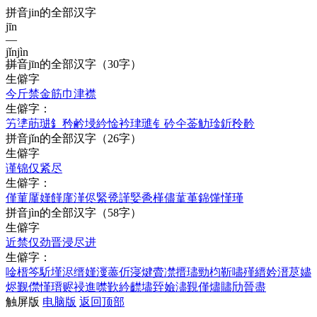
拼音jin的全部汉字
jīn
—
jǐn
jìn
拼音
jīn
的全部汉字
（30字）
—
生僻字
今
斤
禁
金
筋
巾
津
襟
生僻字：
竻
堻
荕
琎
釒
矜
鹶
埐
紟
惍
衿
珒
璡
钅
砛
仐
菳
觔
琻
釿
矝
黅
拼音
jǐn
的全部汉字
（26字）
生僻字
谨
锦
仅
紧
尽
生僻字：
僅
菫
厪
嫤
饉
廑
漌
侭
緊
卺
謹
婜
巹
槿
儘
蓳
堇
錦
馑
慬
瑾
拼音
jìn
的全部汉字
（58字）
生僻字
近
禁
仅
劲
晋
浸
尽
进
生僻字：
唫
榗
笒
馸
墐
浕
缙
嫤
濅
藎
伒
寖
煡
賮
凚
搢
璶
勁
枃
靳
嚍
殣
縉
妗
溍
荩
嬧
烬
觐
僸
慬
瑨
赆
祲
進
噤
歏
紟
齽
壗
臸
嬐
濜
覲
僅
燼
贐
劤
晉
盡
触屏版
电脑版
返回顶部