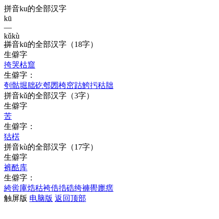
拼音ku的全部汉字
kū
—
kǔ
kù
拼音
kū
的全部汉字
（18字）
—
生僻字
挎
哭
枯
窟
生僻字：
刳
骷
堀
朏
矻
郀
圐
桍
窋
跍
鮬
扝
秙
胐
拼音
kǔ
的全部汉字
（3字）
生僻字
苦
生僻字：
狜
楛
拼音
kù
的全部汉字
（17字）
生僻字
裤
酷
库
生僻字：
絝
喾
庫
焅
秙
袴
俈
捁
硞
绔
褲
嚳
廤
瘔
触屏版
电脑版
返回顶部