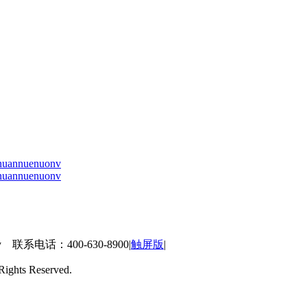
nuan
nue
nuo
nv
nuan
nue
nuo
nv
 联系电话：400-630-8900
|
触屏版
|
ts Reserved.