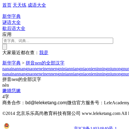
首页
天天练
成语大全
新华字典
谜语大全
歇后语大全
应用
大家最近都在查：
我
是
新华字典
>
拼音nen的全部汉字
na
nai
nan
nang
nao
ne
nei
nen
neng
ni
nian
niang
niao
nie
nin
ning
niu
nong
nu
na
nai
nan
nang
nao
ne
nei
nen
neng
ni
nian
niang
niao
nie
nin
ning
niu
nong
nu
拼音nen的全部汉字
nèn
嫩
媆
恁
嫰
4字
商务合作：
bd@leleketang.com
|
微信官方服务号：LeleAcademy
©2014 北京乐乐高尚教育科技有限公司 www.leleketang.com All Righ
京公网安备 11010802022053号
京ICP备14034840号-1