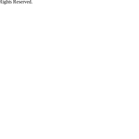
ts Reserved.