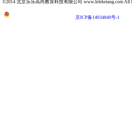
©2014 北京乐乐高尚教育科技有限公司 www.leleketang.com All Righ
京公网安备 11010802022053号
京ICP备14034840号-1