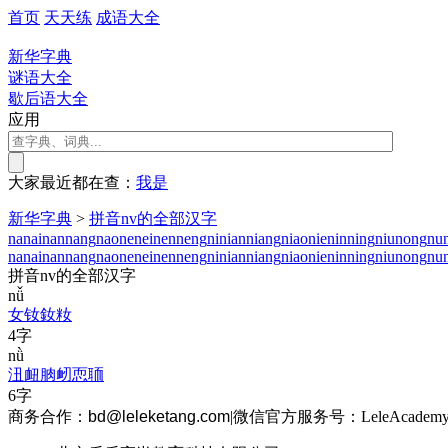
首页
天天练
成语大全
新华字典
谜语大全
歇后语大全
应用
大家最近都在查：
我
是
新华字典
>
拼音nv的全部汉字
na
nai
nan
nang
nao
ne
nei
nen
neng
ni
nian
niang
niao
nie
nin
ning
niu
nong
nu
na
nai
nan
nang
nao
ne
nei
nen
neng
ni
nian
niang
niao
nie
nin
ning
niu
nong
nu
拼音nv的全部汉字
nǚ
女
钕
釹
籹
4字
nǜ
沑
衄
朒
衂
恧
聏
6字
商务合作：
bd@leleketang.com
|
微信官方服务号：LeleAcademy