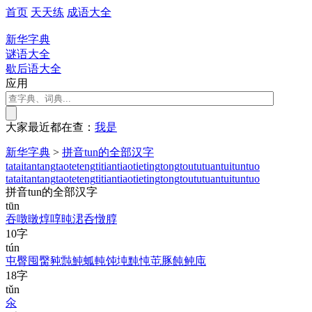
首页
天天练
成语大全
新华字典
谜语大全
歇后语大全
应用
大家最近都在查：
我
是
新华字典
>
拼音tun的全部汉字
ta
tai
tan
tang
tao
te
teng
ti
tian
tiao
tie
ting
tong
tou
tu
tuan
tui
tun
tuo
ta
tai
tan
tang
tao
te
teng
ti
tian
tiao
tie
ting
tong
tou
tu
tuan
tui
tun
tuo
拼音tun的全部汉字
tūn
吞
噋
暾
焞
啍
旽
涒
呑
憞
朜
10字
tún
屯
臀
囤
臋
豘
霕
魨
蛌
軘
饨
坉
黗
忳
芚
豚
飩
鲀
庉
18字
tǔn
氽