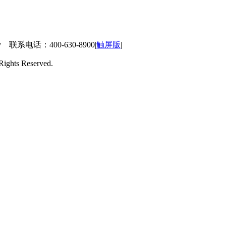
 联系电话：400-630-8900
|
触屏版
|
ts Reserved.