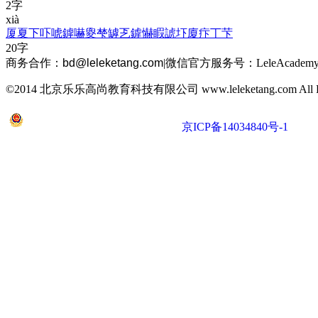
2字
xià
厦
夏
下
吓
唬
鏬
嚇
夓
梺
罅
乤
鎼
懗
睱
諕
圷
廈
疜
丅
芐
20字
商务合作：
bd@leleketang.com
|
微信官方服务号：LeleAcademy
©2014 北京乐乐高尚教育科技有限公司 www.leleketang.com All Righ
京公网安备 11010802022053号
京ICP备14034840号-1