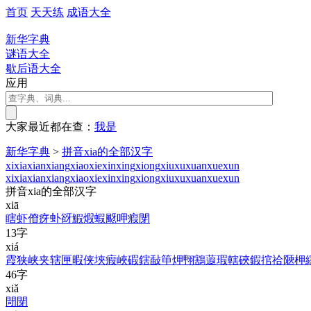
首页
天天练
成语大全
新华字典
谜语大全
歇后语大全
应用
大家最近都在查：
我
是
新华字典
>
拼音xia的全部汉字
xi
xia
xian
xiang
xiao
xie
xin
xing
xiong
xiu
xu
xuan
xue
xun
xi
xia
xian
xiang
xiao
xie
xin
xing
xiong
xiu
xu
xuan
xue
xun
拼音xia的全部汉字
xiā
瞎
虾
傄
疨
虲
谺
鰕
煆
蝦
颬
呷
瘕
閕
13字
xiá
霞
狭
峡
夹
辖
匣
暇
侠
埉
瘕
峽
碬
鎋
敮
笚
炠
翈
鶷
蕸
瑕
轄
硤
鍜
捾
祫
陿
柙
46字
xiǎ
閜
閕