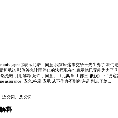
出声回答 (2) [promise;agree]∶表示允诺、同意 我答应这事交给王先生办了 
对别人的要求表示同意和承诺 那位答允让雨停止的法师现在也表示他已无能为力
ake] 允许;同意 欣然允诺 引用解释 允许，同意。《元典章·工部三·祇候》：“
nt;give one assurance] 应允;答应;应承 从不作办不到的许诺 别忘了给...
、近义词、反义词
解释