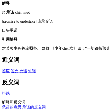
解释
◎
承诺
chéngnuò
[promise to undertake] 应承允诺
口头承诺
引用解释
对某项事务答应照办。 舒群 《少年chén女》四：“一切都按
近义词
答应
答允
允诺
许诺
反义词
拒绝
解释和反义词
承诺的意思
承诺的反义词