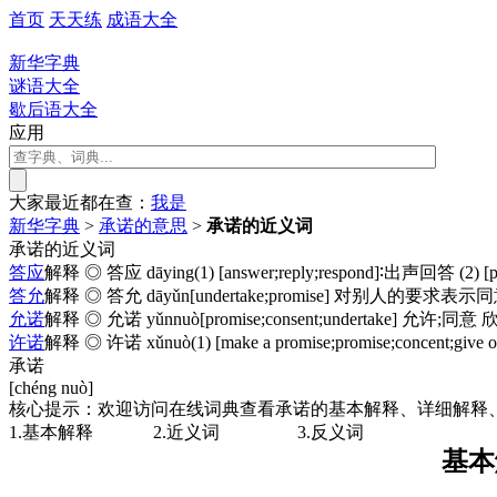
首页
天天练
成语大全
新华字典
谜语大全
歇后语大全
应用
大家最近都在查：
我
是
新华字典
>
承诺的意思
>
承诺的近义词
承诺的近义词
答应
解释 ◎ 答应 dāying(1) [answer;reply;respond]∶
答允
解释 ◎ 答允 dāyǔn[undertake;promise] 
允诺
解释 ◎ 允诺 yǔnnuò[promise;consent;undert
许诺
解释 ◎ 许诺 xǔnuò(1) [make a promise;promise;conce
承诺
[chéng nuò]
核心提示：欢迎访问在线词典查看承诺的基本解释、详细解释
1.基本解释
2.近义词
3.反义词
基本