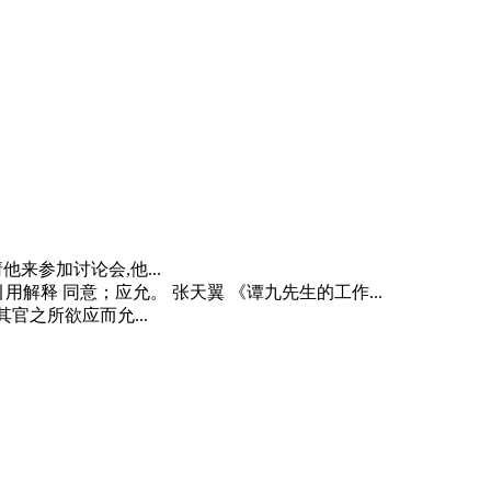
我们请他来参加讨论会,他...
了 引用解释 同意；应允。 张天翼 《谭九先生的工作...
徒窥其官之所欲应而允...