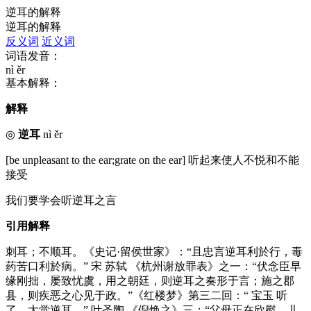
逆耳的解释
逆耳的解释
反义词
近义词
词语发音：
nì ěr
基本解释：
解释
◎
逆耳
nì ěr
[be unpleasant to the ear;grate on the ear] 听起来使人不悦和不能
接受
我们要学会听逆耳之言
引用解释
刺耳；不顺耳。《史记·留侯世家》：“且忠言逆耳利於行，毒
药苦口利於病。” 宋 苏轼 《杭州谢放罪表》之一：“伏念臣早
缘刚拙，屡致忧虞，用之朝廷，则逆耳之奏形于言；施之郡
县，则疾恶之心见于政。”《红楼梦》第三二回：“ 宝玉 听
了，大觉逆耳。” 叶圣陶 《倪焕之》三：“父母正在欣慰，儿