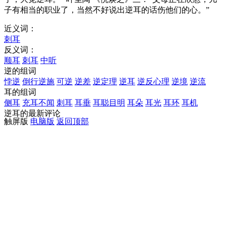
子有相当的职业了，当然不好说出逆耳的话伤他们的心。”
近义词：
刺耳
反义词：
顺耳
刺耳
中听
逆的组词
悖逆
倒行逆施
可逆
逆差
逆定理
逆耳
逆反心理
逆境
逆流
耳的组词
侧耳
充耳不闻
刺耳
耳垂
耳聪目明
耳朵
耳光
耳环
耳机
逆耳的最新评论
触屏版
电脑版
返回顶部