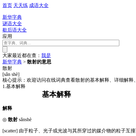
首页
天天练
成语大全
新华字典
谜语大全
歇后语大全
应用
大家最近都在查：
我
是
新华字典
>
散射的意思
散射
[sǎn shè]
核心提示：欢迎访问在线词典查看散射的基本解释、详细解释
1.基本解释
基本解释
解释
◎
散射
sǎnshè
[scatter] 由于粒子、光子或光波与其所穿过的媒介物的粒子