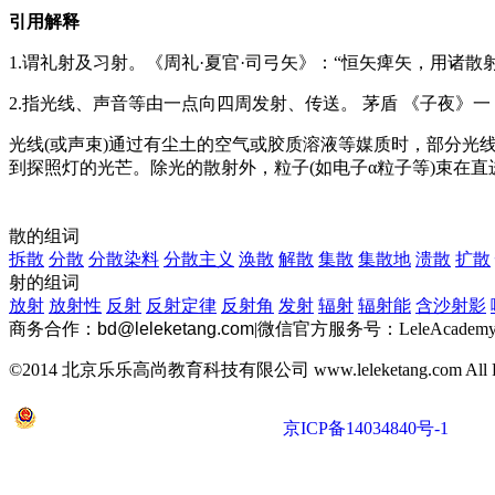
引用解释
1.谓礼射及习射。《周礼·夏官·司弓矢》：“恒矢痺矢，用诸散
2.指光线、声音等由一点向四周发射、传送。 茅盾 《子夜》
光线(或声束)通过有尘土的空气或胶质溶液等媒质时，部分光
到探照灯的光芒。除光的散射外，粒子(如电子α粒子等)束在
散的组词
拆散
分散
分散染料
分散主义
涣散
解散
集散
集散地
溃散
扩散
射的组词
放射
放射性
反射
反射定律
反射角
发射
辐射
辐射能
含沙射影
商务合作：
bd@leleketang.com
|
微信官方服务号：LeleAcademy
©2014 北京乐乐高尚教育科技有限公司 www.leleketang.com All Righ
京公网安备 11010802022053号
京ICP备14034840号-1