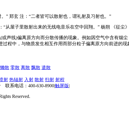
射。” 郑玄 注：“二者皆可以散射也，谓礼射及习射也。”
一：“从屋子里散射出来的无线电音乐在空中回翔。” 杨朔 《征尘
线(或声线)偏离原方向而分散传播的现象。例如因空气中含有烟
直进过程中，与物质发生相互作用而部分粒子偏离原方向前进的现
懒散
零散
离散
飘散
遣散
喷射
热辐射
入射
散射
扫射
射程
 联系电话：400-630-8900
|
触屏版
|
ts Reserved.