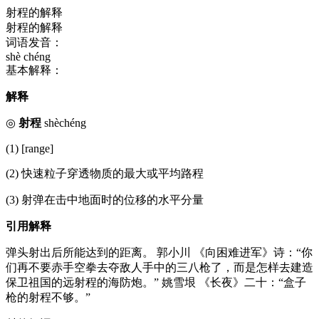
射程的解释
射程的解释
词语发音：
shè chéng
基本解释：
解释
◎
射程
shèchéng
(1) [range]
(2) 快速粒子穿透物质的最大或平均路程
(3) 射弹在击中地面时的位移的水平分量
引用解释
弹头射出后所能达到的距离。 郭小川 《向困难进军》诗：“你
们再不要赤手空拳去夺敌人手中的三八枪了，而是怎样去建造
保卫祖国的远射程的海防炮。” 姚雪垠 《长夜》二十：“盒子
枪的射程不够。”