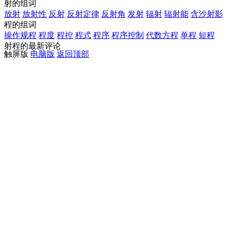
射的组词
放射
放射性
反射
反射定律
反射角
发射
辐射
辐射能
含沙射影
程的组词
操作规程
程度
程控
程式
程序
程序控制
代数方程
单程
短程
射程的最新评论
触屏版
电脑版
返回顶部