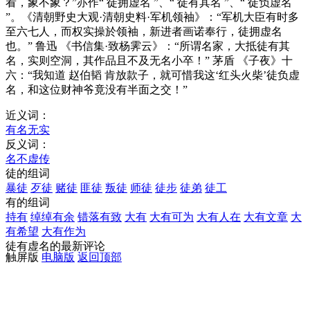
看，象不象？”亦作“ 徒拥虚名 ”、“ 徒有其名 ”、“ 徒负虚名
”。《清朝野史大观·清朝史料·军机领袖》：“军机大臣有时多
至六七人，而权实操於领袖，新进者画诺奉行，徒拥虚名
也。” 鲁迅 《书信集·致杨霁云》：“所谓名家，大抵徒有其
名，实则空洞，其作品且不及无名小卒！” 茅盾 《子夜》十
六：“我知道 赵伯韬 肯放款子，就可惜我这‘红头火柴’徒负虚
名，和这位财神爷竟没有半面之交！”
近义词：
有名无实
反义词：
名不虚传
徒的组词
暴徒
歹徒
赌徒
匪徒
叛徒
师徒
徒步
徒弟
徒工
有的组词
持有
绰绰有余
错落有致
大有
大有可为
大有人在
大有文章
大
有希望
大有作为
徒有虚名的最新评论
触屏版
电脑版
返回顶部