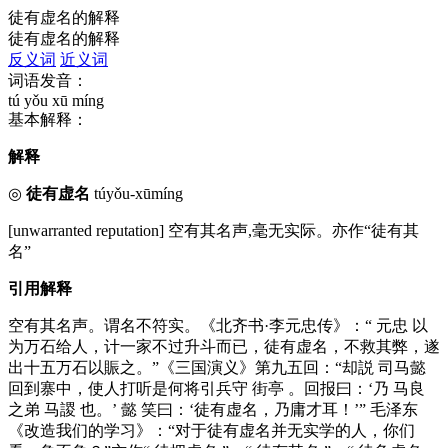
徒有虚名的解释
徒有虚名的解释
反义词
近义词
词语发音：
tú yǒu xū míng
基本解释：
解释
◎
徒有虚名
túyǒu-xūmíng
[unwarranted reputation] 空有其名声,毫无实际。亦作“徒有其
名”
引用解释
空有其名声。谓名不符实。《北齐书·李元忠传》：“ 元忠 以
为万石给人，计一家不过升斗而已，徒有虚名，不救其弊，遂
出十五万石以賑之。”《三国演义》第九五回：“却説 司马懿
回到寨中，使人打听是何将引兵守 街亭 。回报曰：‘乃 马良
之弟 马謖 也。’ 懿 笑曰：‘徒有虚名，乃庸才耳！’” 毛泽东
《改造我们的学习》：“对于徒有虚名并无实学的人，你们