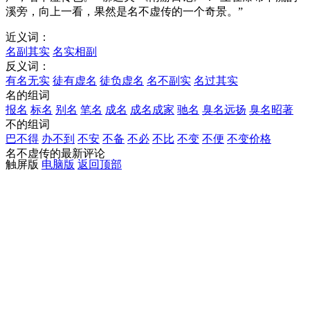
溪旁，向上一看，果然是名不虚传的一个奇景。”
近义词：
名副其实
名实相副
反义词：
有名无实
徒有虚名
徒负虚名
名不副实
名过其实
名的组词
报名
标名
别名
笔名
成名
成名成家
驰名
臭名远扬
臭名昭著
不的组词
巴不得
办不到
不安
不备
不必
不比
不变
不便
不变价格
名不虚传的最新评论
触屏版
电脑版
返回顶部