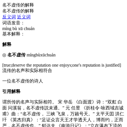
名不虚传的解释
名不虚传的解释
反义词
近义词
词语发音：
míng bù xū chuán
基本解释：
解释
◎
名不虚传
míngbùxūchuán
[true;deserve the reputation one enjoys;one's reputation is justified]
流传的名声和实际相符合
一位名不虚传的诗人
引用解释
谓所传的名声与实际相符。 宋 华岳 《白面渡》诗：“双舡 白
面 问溪翁，名不虚传説未通。” 元 任昱 《折桂令·咏西域吉诚
甫》曲：“名不虚传， 三峡 飞泉，万籟号天。” 太平天囯 洪仁
玕 《英杰归真》：“足证众言天王才学透天人，博而约，正而
严，名不虚传也。” 郁达夫 《南游日记》：“立在瀑布下流的