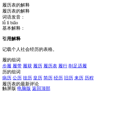
履历表的解释
履历表的解释
词语发音：
lǚ lì biǎo
基本解释：
引用解释
记载个人社会经历的表格。
履的组词
步履
履带
履获
履历
履历表
履行
削足适履
历的组词
病历
公历
挂历
皇历
简历
经历
旧历
来历
历程
履历表的最新评论
触屏版
电脑版
返回顶部