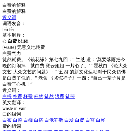
白费的解释
白费的解释
近义词
词语发音：
bái fèi
基本解释：
◎
白费
báifèi
[waste] 无意义地耗费
白费气力
徒然耗费。《镜花缘》第七九回：“ 兰芝 道：‘莫要落雨把今
晚的灯闹掉，就白费 寳云姐姐 一片心了。’” 瞿秋白 《论大众
文艺·大众文艺的问题》：“‘五四’的新文化运动对于民众仿佛
是白费了似的。” 老舍 《骆驼祥子》一四：“自己一辈子算是
白费了心机！”
近义词：
白搭
空费
枉费
枉然
徒然
浪费
徒劳
英文翻译：
waste
in vain
白的组词
白布
白菜
白痴
白搭
白俄罗斯
白发
白费
白宫
白桦
费的组词