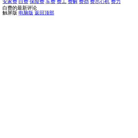
安家费
白费
保险费
车费
费工
费解
费劲
费尽心机
费力
白费的最新评论
触屏版
电脑版
返回顶部