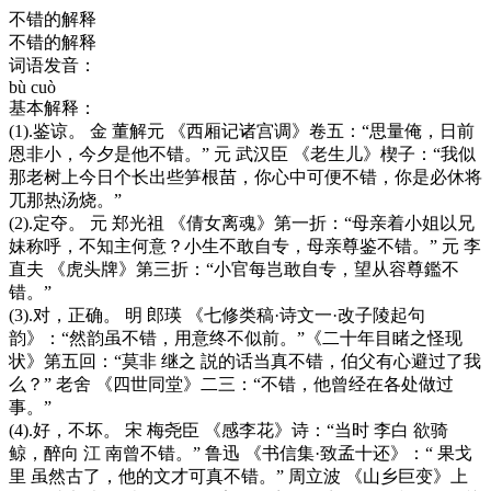
不错的解释
不错的解释
词语发音：
bù cuò
基本解释：
(1).鉴谅。 金 董解元 《西厢记诸宫调》卷五：“思量俺，日前
恩非小，今夕是他不错。” 元 武汉臣 《老生儿》楔子：“我似
那老树上今日个长出些笋根苗，你心中可便不错，你是必休将
兀那热汤烧。”
(2).定夺。 元 郑光祖 《倩女离魂》第一折：“母亲着小姐以兄
妹称呼，不知主何意？小生不敢自专，母亲尊鉴不错。” 元 李
直夫 《虎头牌》第三折：“小官每岂敢自专，望从容尊鑑不
错。”
(3).对，正确。 明 郎瑛 《七修类稿·诗文一·改子陵起句
韵》：“然韵虽不错，用意终不似前。”《二十年目睹之怪现
状》第五回：“莫非 继之 説的话当真不错，伯父有心避过了我
么？” 老舍 《四世同堂》二三：“不错，他曾经在各处做过
事。”
(4).好，不坏。 宋 梅尧臣 《感李花》诗：“当时 李白 欲骑
鲸，醉向 江 南曾不错。” 鲁迅 《书信集·致孟十还》：“ 果戈
里 虽然古了，他的文才可真不错。” 周立波 《山乡巨变》上