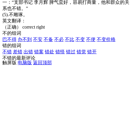
一：“支部书记 李月辉 脾气蛮好，容易打商量，他和群众的关
系也不错。”
(5).不雕琢。
英文翻译：
（正确） correct
right
不的组词
巴不得
办不到
不安
不备
不必
不比
不变
不便
不变价格
错的组词
不错
差错
出错
错案
错处
错怪
错过
错觉
错开
不错的最新评论
触屏版
电脑版
返回顶部